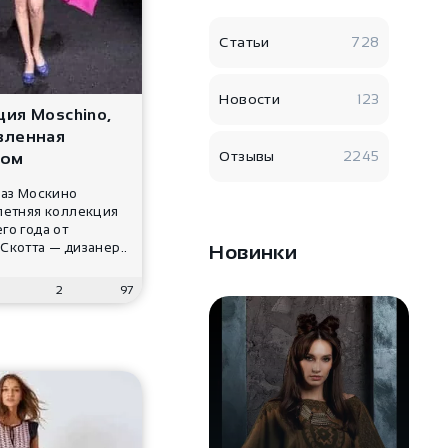
Статьи
728
Новости
123
ия Moschino,
вленная
Отзывы
2245
ком
каз Москино
летняя коллекция
го года от
котта — дизанер..
Новинки
6
2
97