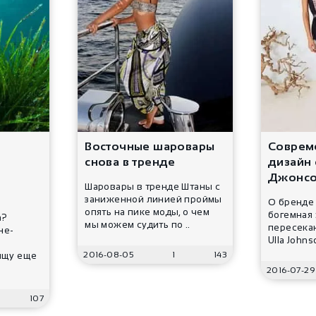
Восточные шаровары
Соврем
снова в тренде
дизайн 
Джонс
Шаровары в тренде Штаны с
заниженной линией проймы
О бренде
опять на пике моды, о чем
богемная 
а?
мы можем судить по ..
пересекаю
не-
Ulla Johns
2016-08-05
1
143
ищу еще
2016-07-29
107