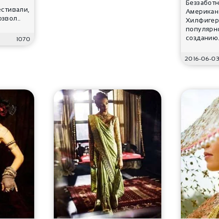
Беззаботн
естивали,
Американ
звол..
Хилфигер
популярн
созданию.
1070
2016-06-0