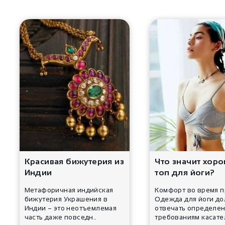
Красивая бижутерия из
Что значит хор
Индии
топ для йоги?
Метафоричная индийская
Комфорт во время п
бижутерия Украшения в
Одежда для йоги д
Индии – это неотъемлемая
отвечать определе
часть даже повседн..
требованиям касател