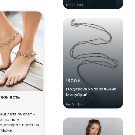
16873-WH
1900
₽
Подвеска колокольчик
Манубрий
уже есть
14661-TER
нд лета Анклет –
т на ногу,
, которое носят на
 Можн..