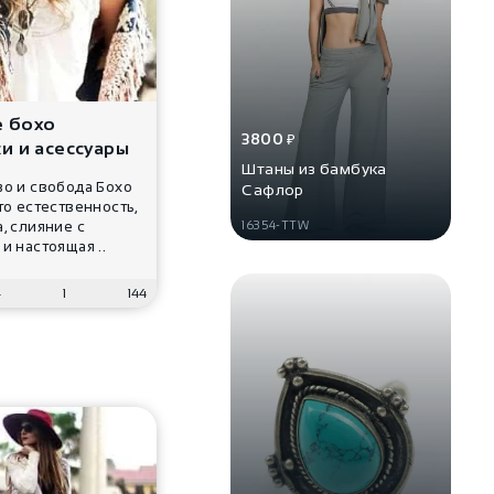
 бохо
3800
₽
и и асессуары
Штаны из бамбука
о и свобода Бохо
Сафлор
то естественность,
, слияние с
16354-TTW
и настоящая ..
4
1
144