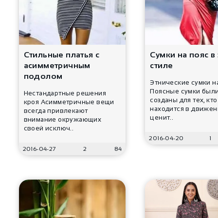
Стильные платья с
Cумки на пояс в
асимметричным
стиле
подолом
Этнические сумки н
Поясные сумки был
Нестандартные решения
созданы для тех, кто
кроя Асимметричные вещи
находится в движен
всегда привлекают
ценит..
внимание окружающих
своей исключ..
2016-04-20
1
2016-04-27
2
84