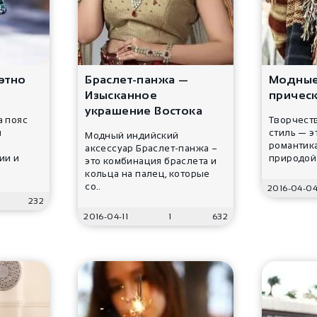
 этно
Браслет-панжа —
Модные
Изысканное
прическ
украшение Востока
а пояс
Творчеств
и
стиль — э
Модный индийский
романтика
аксессуар Браслет-панжа –
ии и
природой 
это комбинация браслета и
кольца на палец, которые
со..
2016-04-0
232
2016-04-11
1
632