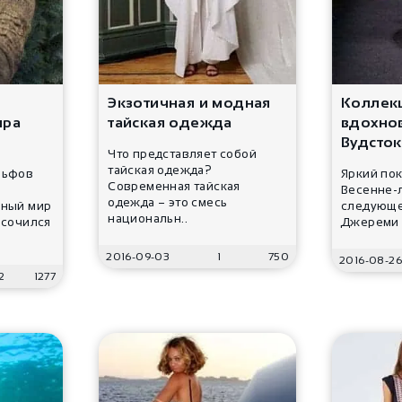
Экзотичная и модная
Коллекц
ира
тайская одежда
вдохно
Вудсто
Что представляет собой
тайская одежда?
льфов
Яркий по
Современная тайская
Весенне-
одежда – это смесь
йный мир
следующе
национальн..
осочился
Джереми С
2016-09-03
1
750
2016-08-2
2
1277