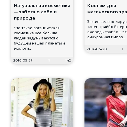
Натуральная косметика
Костюм для
— забота о себе и
магического тр
природе
Зажигательно-чару
танец трайбл В пер
Что такое органическая
очередь трайбл – эт
косметика Все больше
синхронная импро..
людей задумываются о
будущем нашей планеты и
экологи..
2016-05-20
1
2016-05-27
1
142