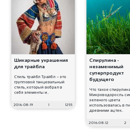
Шикарные украшения
Спирулина -
для трайбла
незаменимый
суперпродукт
Стиль трайбл Трайбл – это
будущего
групповой танцевальный
стиль, который вобрал в
Что такое спирулин
себя элементы и..
Микроводоросль си
зеленого цвета
2016-08-19
1
1255
использовалась в п
древними ацтек..
2016-08-12
2