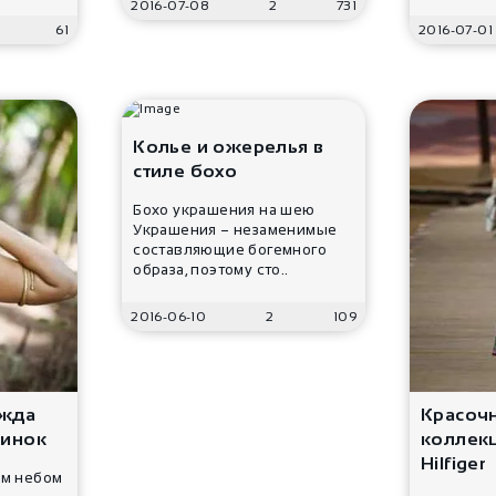
2016-07-08
2
731
61
2016-07-01
Колье и ожерелья в
стиле бохо
Бохо украшения на шею
Украшения – незаменимые
составляющие богемного
образа, поэтому сто..
2016-06-10
2
109
ежда
Красоч
ринок
коллек
Hilfiger
ым небом