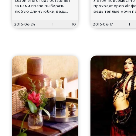
сезон этого года оставляет
Летом повсеместно
за нами право выбирать
проходят open air ф
любую длину юбки, ведь..
ведь теплые ночи по
2016-06-24
1
110
2016-06-17
1