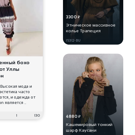
3300
₽
Этническое массивное
колье Трапеция
15312-BU
енный бохо
от Уллы
он
 Высокая мода и
эстетика часто
тся, и одежда от
on является ..
1
130
4880
₽
Кашемировый тонкий
шарф Каусани