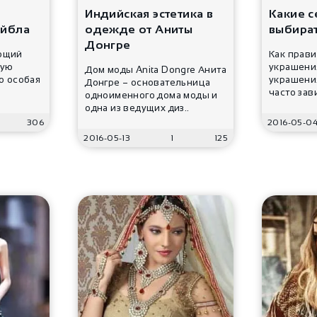
Индийская эстетика в
Какие с
айбла
одежде от Аниты
выбират
Донгре
ющий
Как прав
вую
украшени
Дом моды Anita Dongre Анита
о особая
украшения
Донгре – основательница
часто зави
одноименного дома моды и
одна из ведущих диз..
306
2016-05-0
2016-05-13
1
125