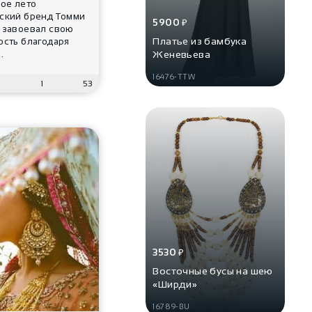
ое лето
ский бренд Томми
5900
₽
 завоевал свою
Платье из бамбука
ость благодаря
Женевьева
.
16476-TTW
3
1
53
3530
₽
Восточные бусы на шею
«Ширди»
16789-BU