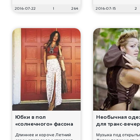
2016-07-22
1
264
2016-07-15
2
Юбки в пол
Необычная од
«солнечного» фасона
для транс-вече
Длиннее и короче Летний
Музыка под открыт