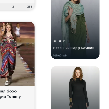
2
255
3800
₽
Весенний шарф Каушик
16862-WH
ная бохо
ция Tommy