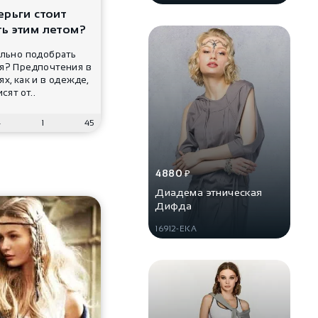
ерьги стоит
ь этим летом?
ильно подобрать
я? Предпочтения в
х, как и в одежде,
сят от..
4
1
45
4880
₽
Диадема этническая
Дифда
16912-EKA