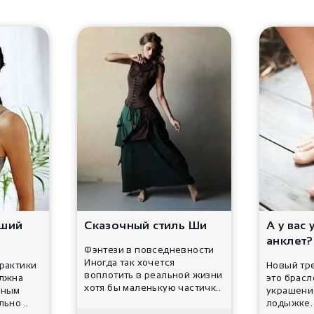
оший
Сказочный стиль Ши
А у вас 
анклет?
Фэнтези в повседневности
Иногда так хочется
рактики
Новый тре
воплотить в реальной жизни
олжна
это брасле
хотя бы маленькую частичк..
нным
украшение
ьно ..
лодыжке.