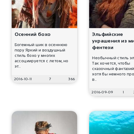
Осенний бохо
Эльфийские
украшения из м
Богемный шик в осеннюю
фентези
пору Яркий и воздушный
стиль бохо у многих
Необычный стиль э
ассоциируется с летом, но
Так хочется, чтобы
эт..
сказочный фантази
хотя бы немного пр
2016-10-11
7
366
в..
2016-09-09
1