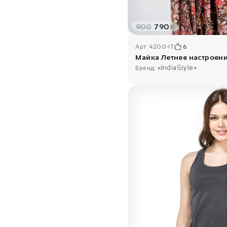
900
790
₽
Арт: 4200-IT
6
Майка Летнее настроен
«IndiaStyle»
Бренд: