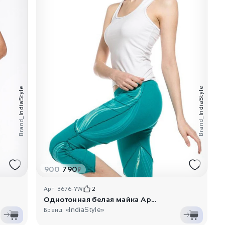
IndiaStyle
IndiaStyle
Brand_
Brand_
900
790
₽
Арт: 3676-YW
2
Однотонная белая майка Арктик
«IndiaStyle»
Бренд: