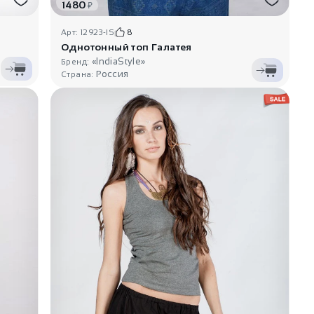
1480
₽
Арт: 12923-IS
8
Однотонный топ Галатея
«IndiaStyle»
Бренд:
Россия
Страна: