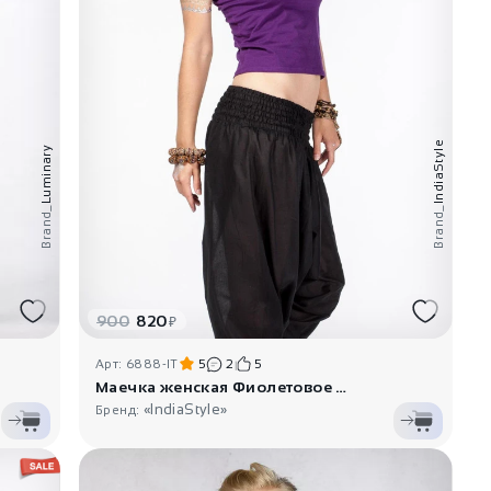
IndiaStyle
Luminary
Brand_
Brand_
900
820
₽
Арт: 6888-IT
5
2
5
Маечка женская Фиолетовое небо
«IndiaStyle»
Бренд: