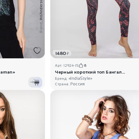
IhtiAnderson
Brand_
1480
₽
Арт: 12924-IS
8
haman»
Черный короткий топ Бангалор
«IndiaStyle»
Бренд:
Россия
Страна: