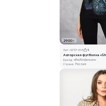
2900
₽
Арт: 16757-IHA
5
Авторская футболка «S
«IhtiAnderson»
Бренд:
Россия
Страна: