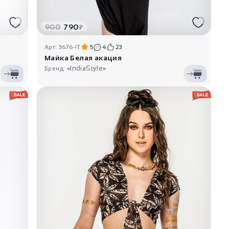
900
790
₽
Арт: 3676-IT
5
4
23
Майка Белая акация
«IndiaStyle»
Бренд: