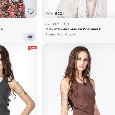
900
820
₽
Арт: 6674-IT
1
ие
Однотонная майка Розовая пантера
«IndiaStyle»
Бренд: