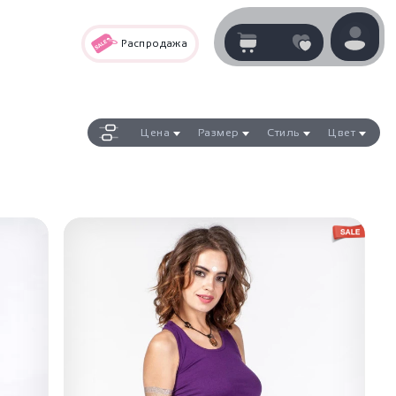
Распродажа
Корзина
нет
В корзине
товаров
Цена
Размер
Стиль
Цвет
Корзина покупок пуста..