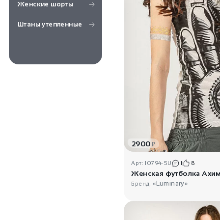
Женские шорты
Штаны утепленные
2900
₽
Арт: 10794-SU
1
8
Женская футболка Ахи
«Luminary»
Бренд: