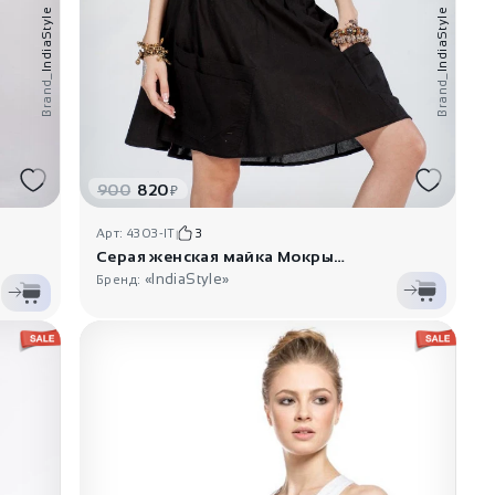
IndiaStyle
IndiaStyle
Brand_
Brand_
900
820
₽
Арт: 4303-IT
3
Серая женская майка Мокрый асфал..
«IndiaStyle»
Бренд: