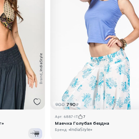
IndiaStyle
Brand_
900
790
₽
Арт: 6887-IT
7
г»
Маечка Голубая бездна
«IndiaStyle»
Бренд: