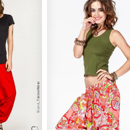
TattooWear
Brand_