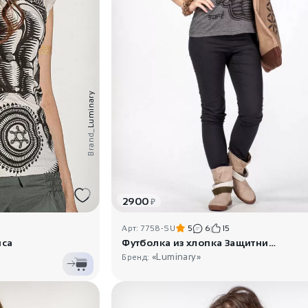
Luminary
Brand_
2900
₽
Арт: 7758-SU
5
6
15
мса
Футболка из хлопка Защитник Бого..
«Luminary»
Бренд: