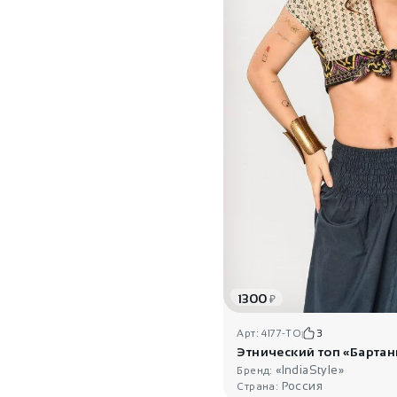
1300
₽
Арт: 4177-TO
3
Этнический топ «Бартан
«IndiaStyle»
Бренд:
Россия
Страна: