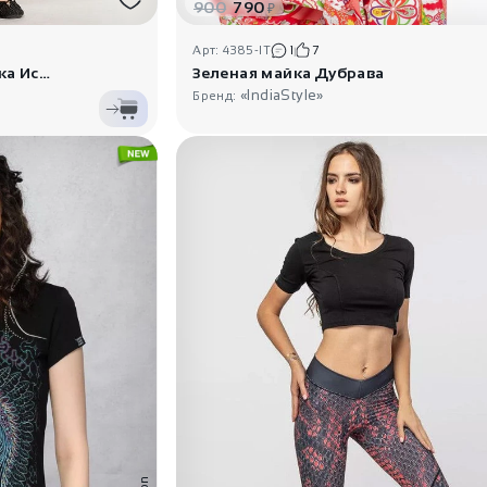
900
790
₽
Арт: 4385-IT
1
7
Черная женская футболка Иствуд
Зеленая майка Дубрава
«IndiaStyle»
Бренд: