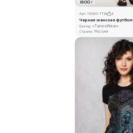
1800
₽
Арт: 15380-TTW
1
«TattooWear»
Бренд:
Россия
Страна: