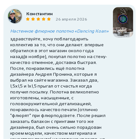
Константин
26 апреля 2026
Настенное флюрное полотно «Dancing Koan»
здравствуйте, хочу поблагодарить
коллектив за то, что они делают. впервые
обратился в этот магазин около года
назад(в ноябре), покупал полотно на стену-
качество отменное, доставка быстрая.
После, понравились ещё полотна
дизайнера Андрея Пронина, которые я
выбрал на сайте магазина. Заказал два,
1,5х1,5 и 1х1,5 прыгал от счастья когда
получил посылку. Полотна великолепно
изготовлены, насыщенные, с
головокружительной детализацией,
понравилось качество печати.(отлично
"флюрят" при флюрподсвете. После решил
заказать балахон с принтами того же
дизайнера, был очень сильно порадован
кроем модели, качеством материала и
качеством принта( на картинке красиво, но