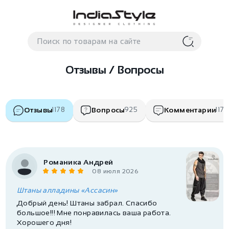
Корзина
нет
В корзине
товаров
Отзывы / Вопросы
Отзывы
1178
Вопросы
925
Комментарии
117
Корзина покупок пуста..
Романика Андрей
08 июля 2026
Штаны алладины «Ассасин»
Добрый день! Штаны забрал. Спасибо
большое!!! Мне понравилась ваша работа.
Хорошего дня!