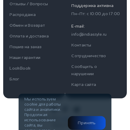
Отзывы / Вопросы
Поддержка активна
Пн–Пт: с
10:00
до
17:00
Распродажа
Для пользователя
Информация
Обмен и Возврат
E-mail:
info@indiastyle.ru
Контакты
Оплата и доставка
Отзывы / Вопросы
Поддержка
Контакты
Пошив на заказ
Оплата и доставка
Сотрудничество
Часы работы поддержки
Наши гарантии
Сообщить о
Пн-Пт c 10:00 до 17:00
LookBook
Наши гарантии
нарушении
Telegram
Блог
Контакты
Карта сайта
@IndiaStyleShop
Публичная оферта
E-mail
Мы используем
cookie для работы
Look Book
info@indiastyle.ru
сайта и аналитики.
Продолжая
© 2007-2026
Публичная оферта
использование
Принять
Made in Flow
сайта, вы