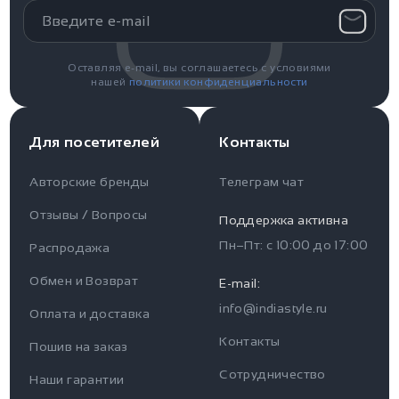
Доставка по Миру:
Срок доставки:
дней.
14-20
Оставляя e-mail, вы соглашаетесь с условиями
нашей
политики конфиденциальности
Стоимость около:
$
18
Стоимость может меняться от веса посылки или
удаленности региона.
Для посетителей
Контакты
Авторские бренды
Телеграм чат
Отзывы / Вопросы
Поддержка активна
Пн–Пт: с
10:00
до
17:00
Распродажа
Для пользователя
Информация
Обмен и Возврат
E-mail:
info@indiastyle.ru
Контакты
Оплата и доставка
Отзывы / Вопросы
Поддержка
Контакты
Пошив на заказ
Оплата и доставка
Сотрудничество
Часы работы поддержки
Наши гарантии