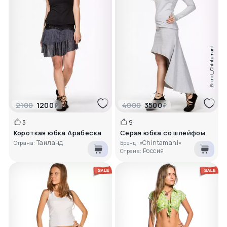
Chintamani
Brand_
2100
1200
4000
3500
₽
₽
5
9
Короткая юбка Арабеска
Серая юбка со шлейфом
Таиланд
«Chintamani»
Страна:
Бренд:
Россия
Страна: