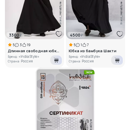
IndiaStyle
IndiaStyle
Brand_
Brand_
3300
4500
₽
₽
5
3
19
5
1
7
Длинная свободная юбка Форзиция
Юбка из бамбука Шакти
«IndiaStyle»
«IndiaStyle»
Бренд:
Бренд:
Россия
Россия
Страна:
Страна:
IndiaStyle