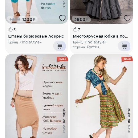
Brand_
Brand_
1900
1300
3900
₽
₽
3
7
Штаны бирюзовые Асирис
Многоярусная юбка в пол Байли
«IndiaStyle»
«IndiaStyle»
Бренд:
Бренд:
Россия
Страна:
IndiaStyle
IndiaStyle
Brand_
Brand_