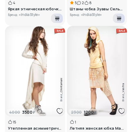
4
5
2
8
Яркая этническая юбочка на завяз..
Штаны-юбка Зуавы Сельджук
«IndiaStyle»
«IndiaStyle»
Бренд:
Бренд:
Chintamani
Vastra
Brand_
Brand_
4000
3500
2300
1200
₽
₽
15
1
Утепленная асимметричная юбка
Летняя женская юбка Матана