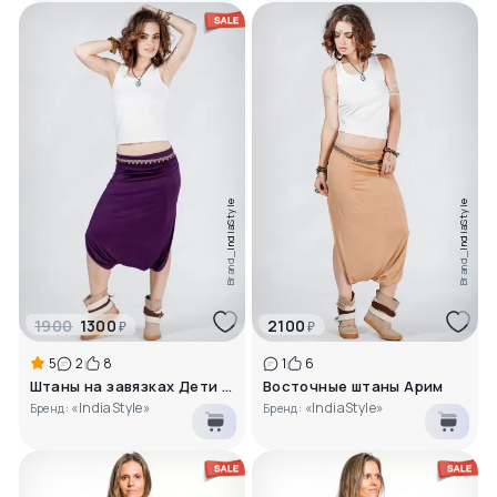
IndiaStyle
IndiaStyle
Brand_
Brand_
1900
1300
2100
₽
₽
5
2
8
1
6
Штаны на завязках Дети индиго
Восточные штаны Арим
«IndiaStyle»
«IndiaStyle»
Бренд:
Бренд: