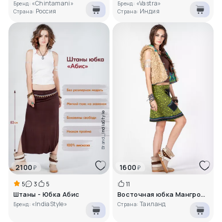
«Chintamani»
«Vastra»
Бренд:
Бренд:
Россия
Индия
Страна:
Страна:
IndiaStyle
Brand_
2100
1600
₽
₽
5
3
5
11
Штаны - Юбка Абис
Восточная юбка Мангровый лес
«IndiaStyle»
Таиланд
Бренд:
Страна: