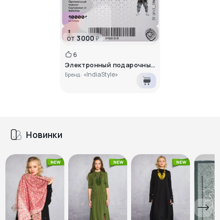
Brand_
от
3000
₽
6
Электронный подарочный сертифика..
«IndiaStyle»
Бренд:
Новинки