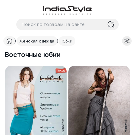
Корзина
нет
В корзине
товаров
Женская одежда
Юбки
Восточные юбки
Корзина покупок пуста..
IndiaStyle
IndiaStyle