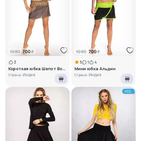
1080
700
1080
700
₽
₽
3
5
1
4
Короткая юбка Шепот Востока
Мини юбка Альдин
Индия
Индия
Страна:
Страна:
PRE