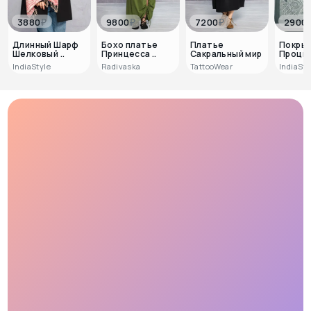
₽
₽
₽
3880
9800
7200
2900
Длинный Шарф
Бохо платье
Платье
Покры
Шелковый ..
Принцесса ..
Сакральный мир
Процв
IndiaStyle
Radivaska
TattooWear
IndiaSty