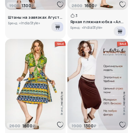
1900
1300
2800
1600
₽
₽
3
Штаны на завязках Агустус
Яркая пляжная юбка «Альма»
«IndiaStyle»
Бренд:
«IndiaStyle»
Бренд:
IndiaStyle
IndiaStyle
Brand_
Brand_
2600
1600
1900
1300
₽
₽