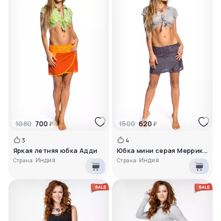
1080
700
1500
620
₽
₽
3
4
Яркая летняя юбка Адди
Юбка мини серая Мерриконе
Индия
Индия
Страна:
Страна: