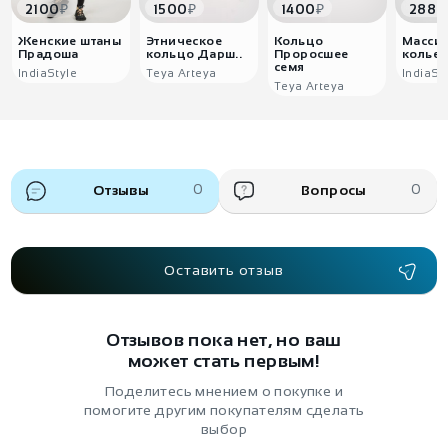
₽
₽
₽
2100
1500
1400
2880
Женские штаны
Этническое
Кольцо
Масси
Прадоша
кольцо Дарш..
Проросшее
колье 
семя
IndiaStyle
Teya Arteya
IndiaSt
Teya Arteya
Отзывы
0
Вопросы
0
Оставить отзыв
Отзывов пока нет, но ваш
может стать первым!
Поделитесь мнением о покупке и
помогите другим покупателям сделать
выбор