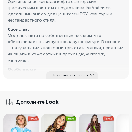
Оригинальная женская кофта с авторским
графическим принтом от художника IhtiAnderson.
Идеальный выбор для ценителей PSY-культуры и
нестандартного стиля.
Свойства:
Модель сшита по собственным лекалам, что
обеспечивает отличную посадку по фигуре. В основе
— натуральный хлопковый трикотаж, мягкий, приятный
на ощупь и комфортный в прохладную погоду
материал.
Особенности:
Авторские иллюстрации, нанесённые методом
Показать весь текст
шелкографии, украшают грудь и спину. Принт
обладает флуоресцентным и фосфоресцирующим
эффектом — светится в ультрафиолете и темноте,
создавая гипнотический визуальный образ.
Дополните Look
Применение:
Кофта идеально впишется в стильный городской
гардероб и станет ярким акцентом на вечеринках,
фестивалях или прогулках. Отлично сочетается с