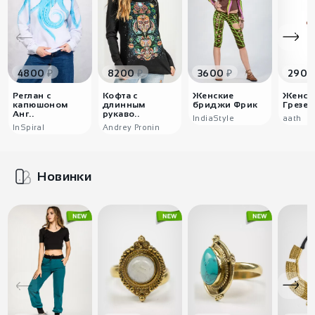
джоггерами, спортивными брюками и денимом.
Длина изделия:
XS-56 см, S-58 см, M-61 см, L - 63 см
₽
₽
₽
4800
8200
3600
2900
Реглан с
Кофта с
Женские
Женск
капюшоном
длинным
бриджи Фрик
Грезер
Анг..
рукаво..
IndiaStyle
аath
InSpiral
Andrey Pronin
Новинки