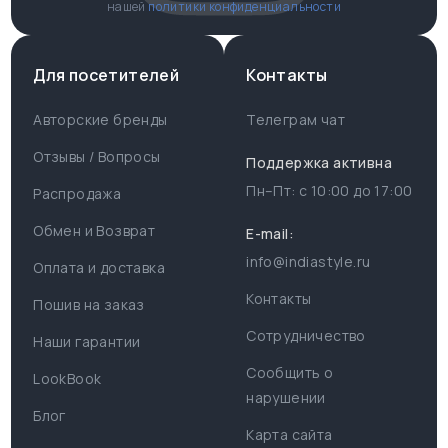
нашей
политики конфиденциальности
Для посетителей
Контакты
Авторские бренды
Телеграм чат
Отзывы / Вопросы
Поддержка активна
Пн–Пт: с
10:00
до
17:00
Распродажа
Для пользователя
Информация
Обмен и Возврат
E-mail:
info@indiastyle.ru
Контакты
Оплата и доставка
Поддержка
Отзывы / Вопросы
Контакты
Пошив на заказ
Оплата и доставка
Сотрудничество
Часы работы поддержки
Наши гарантии
Сообщить о
Пн-Пт c 10:00 до 17:00
LookBook
Наши гарантии
нарушении
Telegram
Блог
Контакты
Карта сайта
@IndiaStyleShop