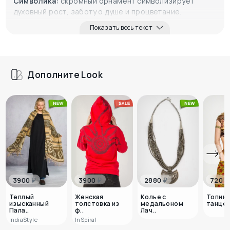
Символика:
скромный орнамент символизирует
духовный рост, заботу о душе и процветание.
Показать весь текст
Дополните Look
₽
₽
₽
₽
3900
3900
2880
720
Теплый
Женская
Колье с
Топик 
изысканный
толстовка из
медальоном
танцев
Пала..
ф..
Лач..
IndiaStyle
InSpiral