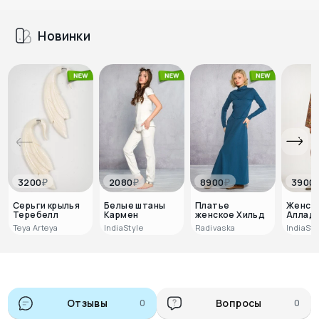
Новинки
₽
₽
₽
3200
2080
8900
3900
Серьги крылья
Белые штаны
Платье
Женск
Теребелл
Кармен
женское Хильд
Аллади
Teya Arteya
IndiaStyle
Radivaska
IndiaSty
Отзывы
0
Вопросы
0