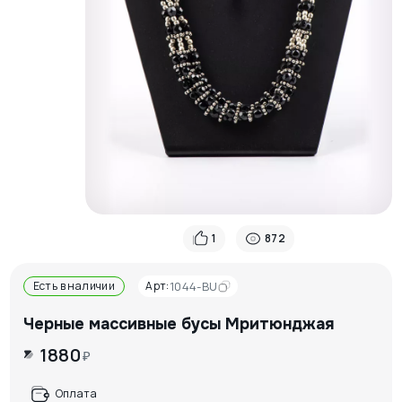
1
872
Есть в наличии
Арт:
1044-BU
Черные массивные бусы Мритюнджая
1880
₽
Оплата