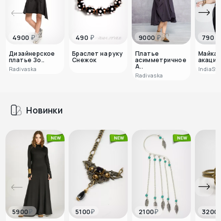
₽
₽
₽
₽
4900
490
9000
790
Дизайнерское
Браслет на руку
Платье
Майка 
платье Зо..
Снежок
асимметричное
акация
А..
Radivaska
IndiaSty
Radivaska
Новинки
₽
₽
₽
5900
5100
2100
3200