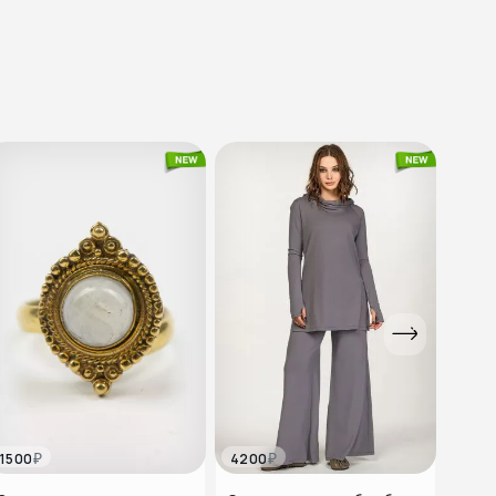
1100
₽
Кулон на шею
Светлодар
Teya Arteya
3220
₽
Колье со
спиралями Дир..
IndiaStyle
₽
₽
1500
4200
3530