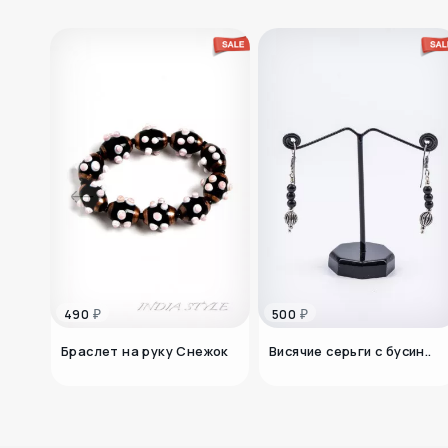
₽
₽
490
500
Браслет на руку Снежок
Висячие серьги с бусин..