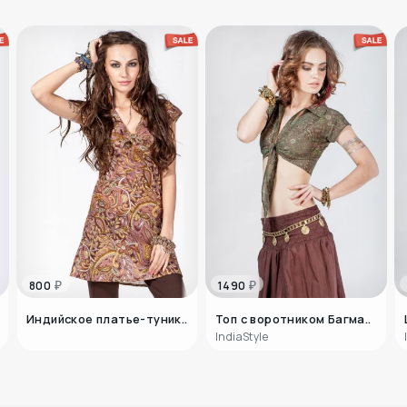
союз да
мышления
фактурны
размере
рассказ
₽
₽
800
1490
Индийское платье-туник..
Топ с воротником Багма..
IndiaStyle