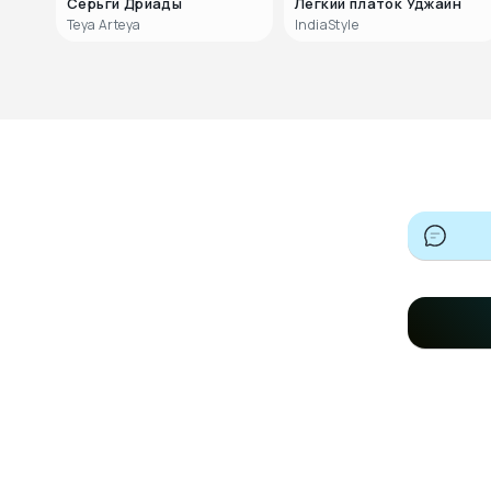
Серьги Дриады
Легкий платок Уджайн
Teya Arteya
IndiaStyle