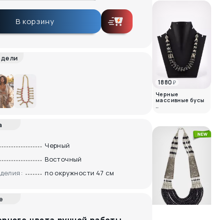
В корзину
одели
1880
₽
Черные
массивные бусы
..
а
Черный
Восточный
делия:
по окружности 47 см
е
3220
₽
Этническое