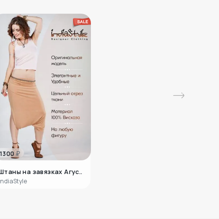
рует умиротворение и четкость
3300
₽
. Строгие линии узора на стальных
Этническое
х частях, акцентируют внимание на
массивное к..
нности, определенном порядке,
ывают о красоте своевременности.
3220
₽
Колье 345681
IndiaStyle
₽
1300
Штаны на завязках Агус..
IndiaStyle