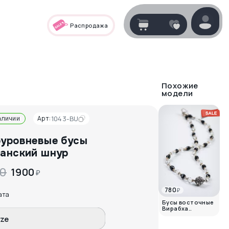
Распродажа
Корзина
нет
В корзине
товаров
Похожие
модели
аличии
Арт:
1043-BU
уровневые бусы
анский шнур
0
1900
₽
780
₽
Корзина покупок пуста..
ата
Бусы восточные
Вирабха..
ize