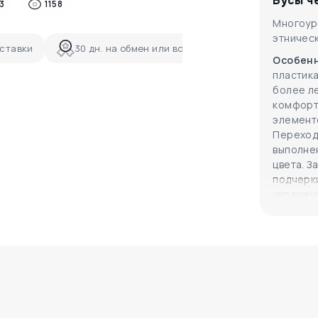
Бусы ч
3
1158
Многоур
этническ
ставки
30 дн. на обмен или возврат
Особенн
пластика
более ле
комфорт
элементо
Переход
выполне
цвета. 
подчерки
украшен
сантиме
Магия у
выбранн
является
энергий
краски,
все отте