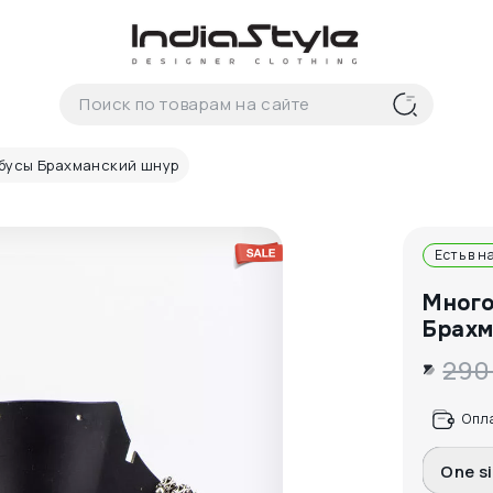
бусы Брахманский шнур
Есть в н
Много
Брахм
290
Опл
One s