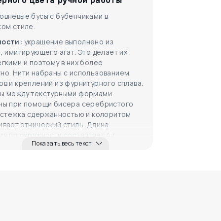
ерного цвета ручной работы
украшение н..
овневые бусы с бубенчиками в
ом стиле.
ости:
украшение выполнено из
, имитирующего агат. Это делает их
гкими и поэтому в них более
но. Нити набраны с использованием
в и креплений из фурнитурного сплава.
ы между текстурными формами
ны при помощи бисера серебристого
1320
₽
Застежка сдержанностью и колоритом
Кулон на шею
вает этнический стиль. Длина
Капсула в..
ия по окружности составляет 47
Показать весь текст
тров.
зоров:
мистическое сочетание цветов,
ых дизайнером для данной модели,
 проявлением баланса стихий и
. Совершенство поглощающего все
 черного. Благородство отражающего
нки, стального. Такой алхимический