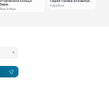
Этническое кольцо
Серая туника из бамбук..
Вост
Дарш..
IndiaStyle
IndiaS
Teya Arteya
0