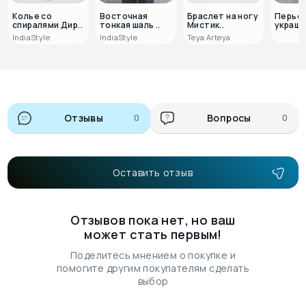
Колье со
Восточная
Браслет на ногу
Перье
спиралями Дир..
тонкая шаль ..
Мистик..
украшен
IndiaStyle
IndiaStyle
Teya Arteya
Отзывы
0
Вопросы
0
Оставить отзыв
Отзывов пока нет, но ваш
может стать первым!
Поделитесь мнением о покупке и
помогите другим покупателям сделать
выбор