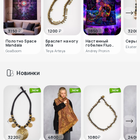
₽
₽
₽
3150
1200
2850
3200
Полотно Space
Браслет на ногу
Настенный
Серьги
Mandala
Ила
гобелен Fluo..
Ekateri
GoaBoom
Teya Arteya
Andrey Pronin
Новинки
₽
₽
₽
3220
4800
1080
2400