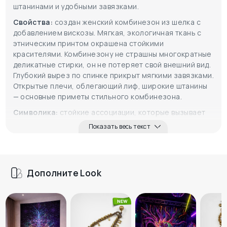
штанинами и удобными завязками.
Свойства:
создан женский комбинезон из шелка с
добавлением вискозы. Мягкая, экологичная ткань с
этническим принтом окрашена стойкими
красителями. Комбинезону не страшны многократные
деликатные стирки, он не потеряет свой внешний вид.
Глубокий вырез по спинке прикрыт мягкими завязками.
Открытые плечи, облегающий лиф, широкие штанины
— основные приметы стильного комбинезона.
Символика:
стойкие ассоциации, которые вызывает
цвет одежды, как известно, переносятся на его
Показать весь текст
обладателя. От оранжевого веет теплотой,
щедростью, радостью и позитивной энергией.
Дополните Look