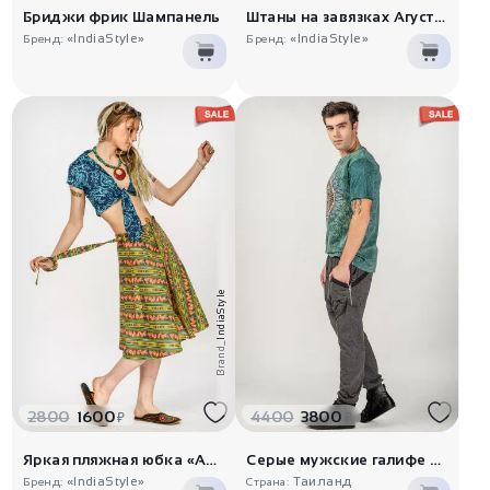
Бриджи фрик Шампанель
Штаны на завязках Агустус
«IndiaStyle»
«IndiaStyle»
Бренд:
Бренд:
IndiaStyle
Brand_
2800
1600
4400
3800
₽
₽
Яркая пляжная юбка «Альма»
Серые мужские галифе Агастахе
«IndiaStyle»
Таиланд
Бренд:
Страна: