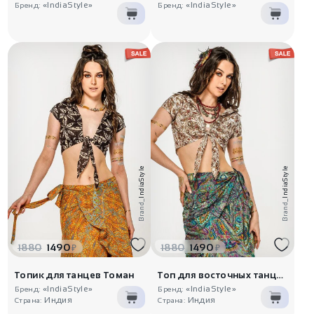
«IndiaStyle»
«IndiaStyle»
Бренд:
Бренд:
IndiaStyle
IndiaStyle
Brand_
Brand_
1880
1490
1880
1490
₽
₽
Топик для танцев Томан
Топ для восточных танцев Самшит
«IndiaStyle»
«IndiaStyle»
Бренд:
Бренд:
Индия
Индия
Страна:
Страна: