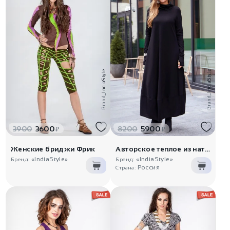
IndiaStyle
IndiaStyle
Brand_
Brand_
3900
3600
8200
5900
₽
₽
Женские бриджи Фрик
Авторское теплое из натурального..
«IndiaStyle»
«IndiaStyle»
Бренд:
Бренд:
Россия
Страна: