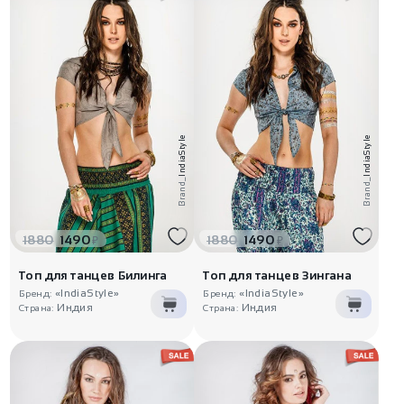
IndiaStyle
IndiaStyle
Brand_
Brand_
1880
1490
1880
1490
₽
₽
Топ для танцев Билинга
Топ для танцев Зингана
«IndiaStyle»
«IndiaStyle»
Бренд:
Бренд:
Индия
Индия
Страна:
Страна: