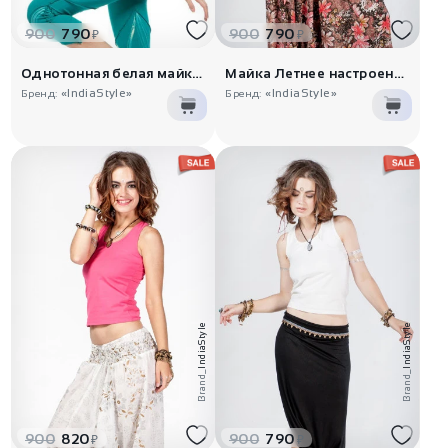
900
790
900
790
₽
₽
Однотонная белая майка Арктик
Майка Летнее настроение
«IndiaStyle»
«IndiaStyle»
Бренд:
Бренд:
IndiaStyle
IndiaStyle
Brand_
Brand_
900
820
900
790
₽
₽