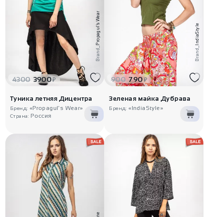
Propagul's Wear
IndiaStyle
Brand_
Brand_
4300
3900
900
790
₽
₽
Туника летняя Дицентра
Зеленая майка Дубрава
«Propagul's Wear»
«IndiaStyle»
Бренд:
Бренд:
Россия
Страна: