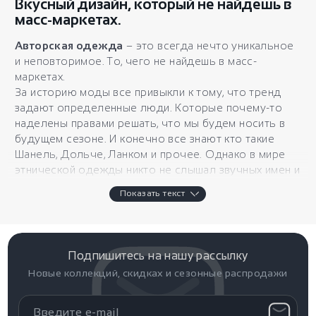
Вкусный дизайн, который не найдешь в
масс-маркетах.
Авторская одежда
– это всегда нечто уникальное
и неповторимое. То, чего не найдешь в масс-
маркетах.
За историю моды все привыкли к тому, что тренд
задают определенные люди. Которые почему-то
наделены правами решать, что мы будем носить в
будущем сезоне. И конечно все знают кто такие
Шанель, Дольче, Ланком и прочее. Однако в мире
этнической одежды никто не слышал звучных имен и
сложно назвать хоть один бренд. Все потому, что в
Показать текст
большинстве своем авторы делают акцент не на
громком имени и деньгах, а на оригинальности и
искренности.
Дизайнерская одежда данного направления только
Подпишитесь на нашу рассылку
набирает свои обороты. Модельеры вкладывают в
Новые коллекций, скидках и сезонные распродажи
каждую вещь свою душу и фантазию. Их творчество
– это их выражение воспринимаемой реальности,
нетривиальное, естественное, близкое к природе и