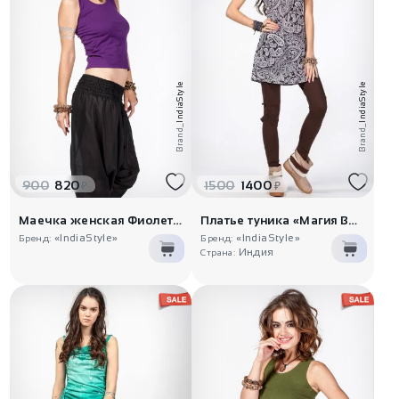
IndiaStyle
IndiaStyle
Brand_
Brand_
900
820
1500
1400
₽
₽
Маечка женская Фиолетовое небо
Платье туника «Магия Востока»
«IndiaStyle»
«IndiaStyle»
Бренд:
Бренд:
Индия
Страна: