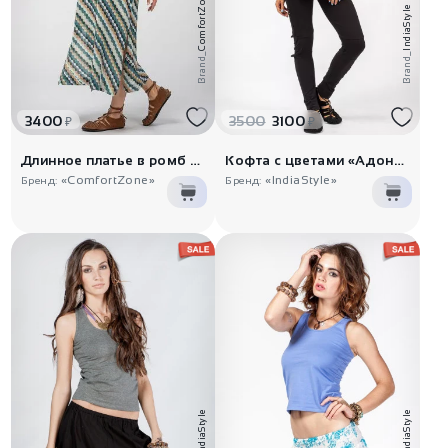
ComfortZone
IndiaStyle
Brand_
Brand_
3400
3500
3100
₽
₽
Длинное платье в ромб Махасим
Кофта с цветами «Адонара»
«ComfortZone»
«IndiaStyle»
Бренд:
Бренд:
IndiaStyle
IndiaStyle