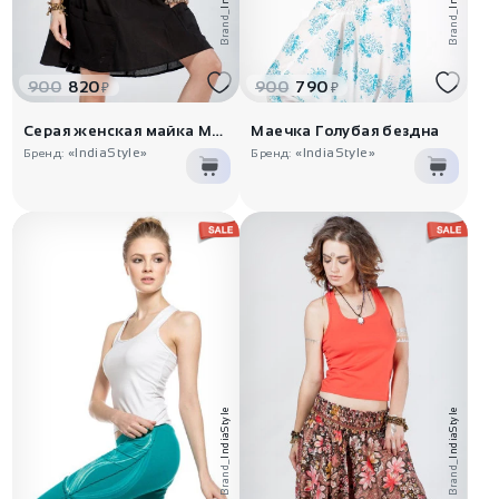
Brand_
Brand_
900
820
900
790
₽
₽
Серая женская майка Мокрый асфал..
Маечка Голубая бездна
«IndiaStyle»
«IndiaStyle»
Бренд:
Бренд:
IndiaStyle
IndiaStyle
Brand_
Brand_