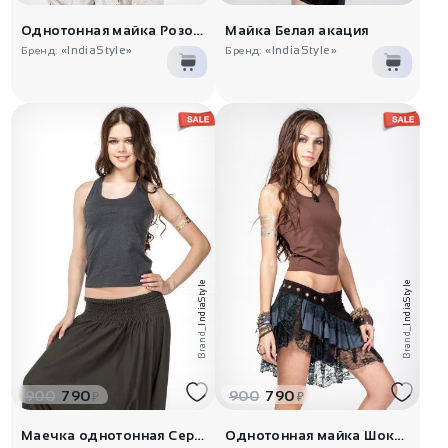
Однотонная майка Розовая пантера
Майка Белая акация
«IndiaStyle»
«IndiaStyle»
Бренд:
Бренд:
IndiaStyle
IndiaStyle
Brand_
Brand_
900
790
900
790
₽
₽
Маечка однотонная Серая ночь
Однотонная майка Шоколад