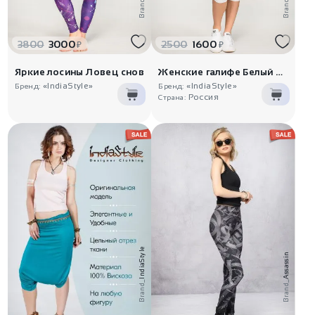
Brand_
Brand_
3800
3000
2500
1600
₽
₽
Яркие лосины Ловец снов
Женские галифе Белый айсберг
«IndiaStyle»
«IndiaStyle»
Бренд:
Бренд:
Россия
Страна:
IndiaStyle
Assassin
Brand_
Brand_