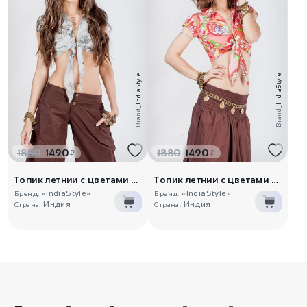
IndiaStyle
IndiaStyle
Brand_
Brand_
1880
1490
1880
1490
₽
₽
Топик летний с цветами Агир
Топик летний с цветами Ванбах
«IndiaStyle»
«IndiaStyle»
Бренд:
Бренд:
Индия
Индия
Страна:
Страна: