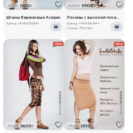
1900
1300
6900
5900
₽
₽
Штаны бирюзовые Асирис
Лосины с высокой посадкой «Калли..
«IndiaStyle»
«Assassin»
Бренд:
Бренд:
Россия
Страна:
IndiaStyle
IndiaStyle
Brand_
Brand_
3900
3600
1900
1300
₽
₽