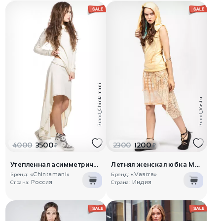
Chintamani
Vastra
Brand_
Brand_
4000
3500
2300
1200
₽
₽
Утепленная асимметричная юбка
Летняя женская юбка Матана
«Chintamani»
«Vastra»
Бренд:
Бренд:
Россия
Индия
Страна:
Страна: