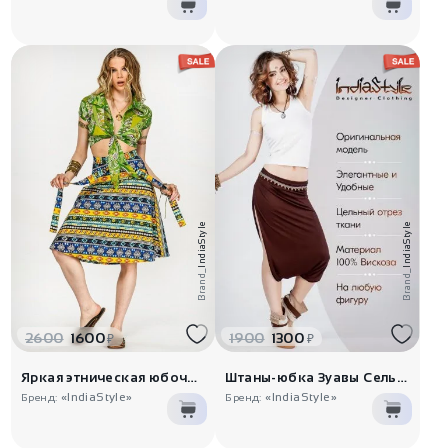
IndiaStyle
IndiaStyle
Brand_
Brand_
2600
1600
1900
1300
₽
₽
Яркая этническая юбочка на завяз..
Штаны-юбка Зуавы Сельджук
«IndiaStyle»
«IndiaStyle»
Бренд:
Бренд: