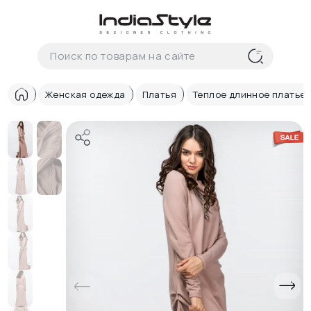
Корзина
нет
В корзине
товаров
Женская одежда
Платья
Теплое длинное платье 
Корзина покупок пуста..