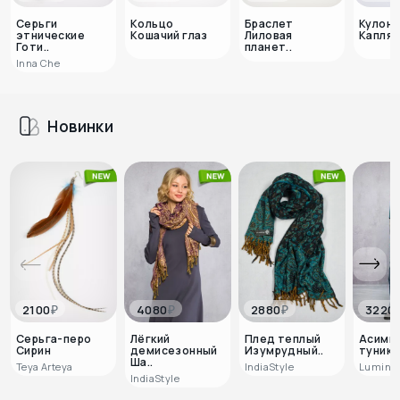
Серьги
Кольцо
Браслет
Кулон 
этнические
Кошачий глаз
Лиловая
Капля и
Готи..
планет..
Inna Che
Новинки
₽
₽
₽
2100
4080
2880
3220
Серьга-перо
Лёгкий
Плед теплый
Асимм
Сирин
демисезонный
Изумрудный..
туника 
Ша..
Teya Arteya
IndiaStyle
Lumina
IndiaStyle