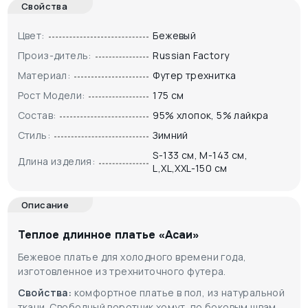
Свойства
Цвет:
Бежевый
Произ-дитель:
Russian Factory
Материал:
Футер трехнитка
Рост Модели:
175 см
Состав:
95% хлопок, 5% лайкра
Стиль:
Зимний
S-133 см, M-143 см,
Длина изделия:
L,XL,XXL-150 см
Описание
Теплое длинное платье «Асаи»
Бежевое платье для холодного времени года,
изготовленное из трехниточного футера.
Свойства:
комфортное платье в пол, из натуральной
ткани. Свободный воротник хомут, по боковым швам