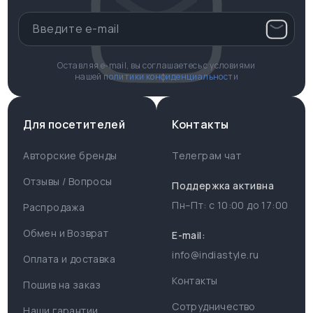
Оставляя e-mail, вы соглашаетесь с условиями
нашей
политики конфиденциальности
Для посетителей
Контакты
Авторские бренды
Телеграм чат
Отзывы / Вопросы
Поддержка активна
Пн–Пт: с
10:00
до
17:00
Распродажа
Для пользователя
Информация
Обмен и Возврат
E-mail:
info@indiastyle.ru
Контакты
Оплата и доставка
Поддержка
Отзывы / Вопросы
Контакты
Пошив на заказ
Оплата и доставка
Сотрудничество
Часы работы поддержки
Наши гарантии