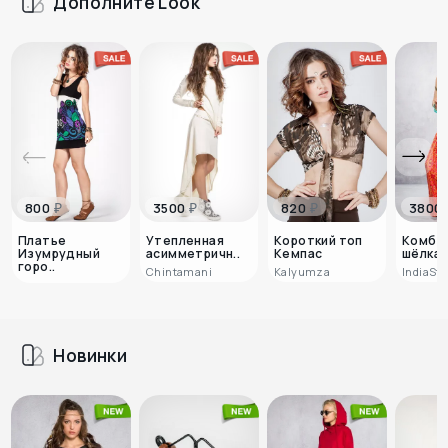
Дополните Look
₽
₽
₽
800
3500
820
3800
Платье
Утепленная
Короткий топ
Комбин
Изумрудный
асимметричн..
Кемпас
шёлка «
горо..
Chintamani
Kalyumza
IndiaSty
Новинки