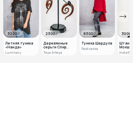
₽
₽
₽
3220
2300
8300
3000
Летняя туника
Деревянные
Туника Шардула
Штаны
«Нанда»
серьги Спир..
Мокша
Radivaska
Luminary
Teya Arteya
IndiaSty
0
0