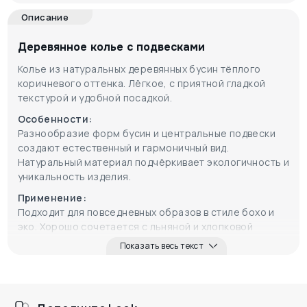
Описание
Деревянное колье с подвесками
Колье из натуральных деревянных бусин тёплого
коричневого оттенка. Лёгкое, с приятной гладкой
текстурой и удобной посадкой.
Особенности:
Разнообразие форм бусин и центральные подвески
создают естественный и гармоничный вид.
Натуральный материал подчёркивает экологичность и
уникальность изделия.
Применение:
Подходит для повседневных образов в стиле бохо и
эко. Хорошо сочетается с льняной и хлопковой
одеждой, добавляя природный акцент.
Показать весь текст