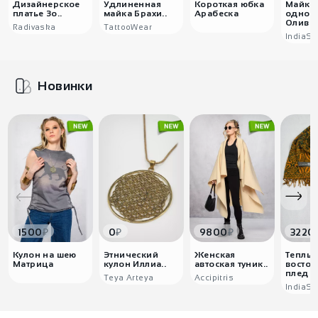
Дизайнерское
Удлиненная
Короткая юбка
Майка
платье Зо..
майка Брахи..
Арабеска
однот
Оливк.
Radivaska
TattooWear
IndiaSt
Новинки
₽
₽
₽
1500
0
9800
3220
Кулон на шею
Этнический
Женская
Теплы
Матрица
кулон Иллиа..
автоская туник..
восто
плед ..
Teya Arteya
Accipitris
IndiaSt