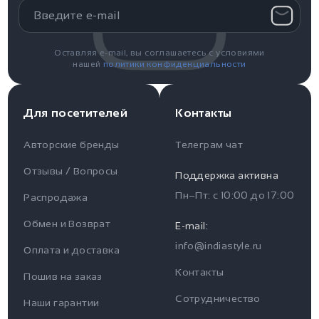
Оставляя e-mail, вы соглашаетесь с условиями
нашей
политики конфиденциальности
Для посетителей
Контакты
Авторские бренды
Телеграм чат
Отзывы / Вопросы
Поддержка активна
Пн–Пт: с
10:00
до
17:00
Распродажа
Для пользователя
Информация
Обмен и Возврат
E-mail:
info@indiastyle.ru
Контакты
Оплата и доставка
Отзывы / Вопросы
Поддержка
Контакты
Пошив на заказ
Оплата и доставка
Сотрудничество
Часы работы поддержки
Наши гарантии