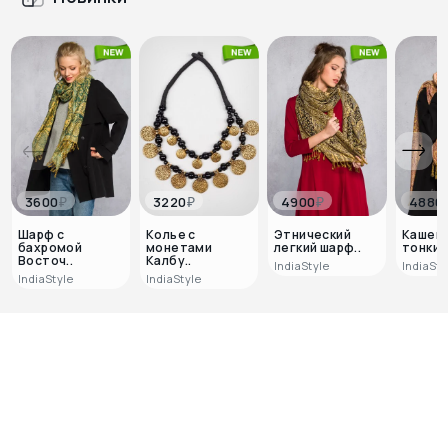
₽
₽
₽
3600
3220
4900
4880
Шарф с
Колье с
Этнический
Кашем
бахромой
монетами
легкий шарф..
тонкий 
Восточ..
Калбу..
IndiaStyle
IndiaSty
IndiaStyle
IndiaStyle
0
0