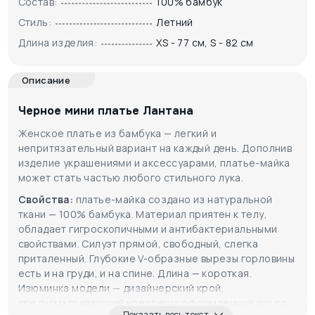
Состав:
100% бамбук
Стиль:
Летний
Длина изделия:
XS - 77 см, S - 82 см
Описание
Черное мини платье Лантана
Женское платье из бамбука — легкий и
непритязательный вариант на каждый день. Дополнив
изделие украшениями и аксессуарами, платье-майка
может стать частью любого стильного лука.
Свойства:
платье-майка создано из натуральной
ткани — 100% бамбука. Материал приятен к телу,
обладает гигроскопичными и антибактериальными
свойствами. Силуэт прямой, свободный, слегка
приталенный. Глубокие V-образные вырезы горловины
есть и на груди, и на спине. Длина — короткая.
Изюминка модели — дизайнерский крой,
предусматривающий креативно оформленный вход в
Показать весь текст