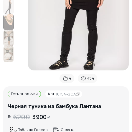
4
454
Есть в наличии
Арт:
16154-SCA
Черная туника из бамбука Лантана
6200
3900
₽
Таблица Размер
Оплата