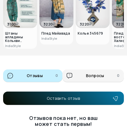
₽
₽
₽
3100
3220
3220
3220
Штаны
Плед Майавада
Колье 345679
Плед
алладины
восто
IndiaStyle
Колькви..
Халиф
IndiaStyle
IndiaSty
Отзывы
0
Вопросы
0
Оставить отзыв
Отзывов пока нет, но ваш
может стать первым!