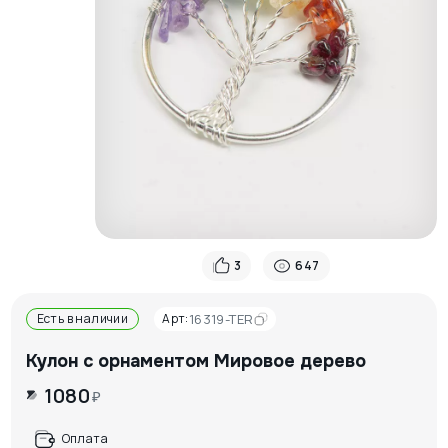
3
647
Есть в наличии
Арт:
16319-TER
Кулон с орнаментом Мировое дерево
1080
₽
Оплата