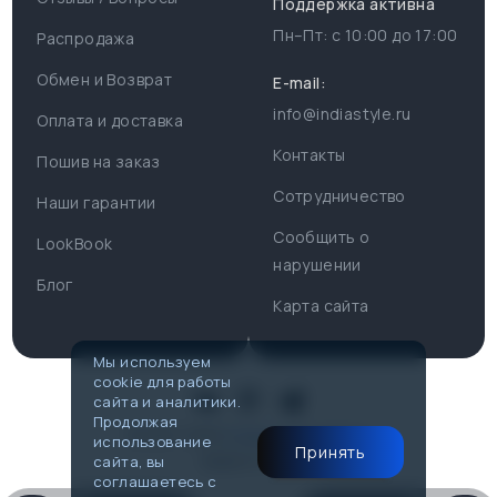
Поддержка активна
Пн–Пт: с
10:00
до
17:00
Распродажа
Для пользователя
Информация
Обмен и Возврат
E-mail:
info@indiastyle.ru
Контакты
Оплата и доставка
Поддержка
Отзывы / Вопросы
Контакты
Пошив на заказ
Оплата и доставка
Сотрудничество
Часы работы поддержки
Наши гарантии
Сообщить о
Пн-Пт c 10:00 до 17:00
LookBook
Наши гарантии
нарушении
Telegram
Блог
Контакты
Карта сайта
@IndiaStyleShop
Публичная оферта
E-mail
Мы используем
cookie для работы
info@indiastyle.ru
Look Book
сайта и аналитики.
Продолжая
© 2007-2026
Публичная оферта
использование
Принять
Made in Flow
сайта, вы
соглашаетесь с