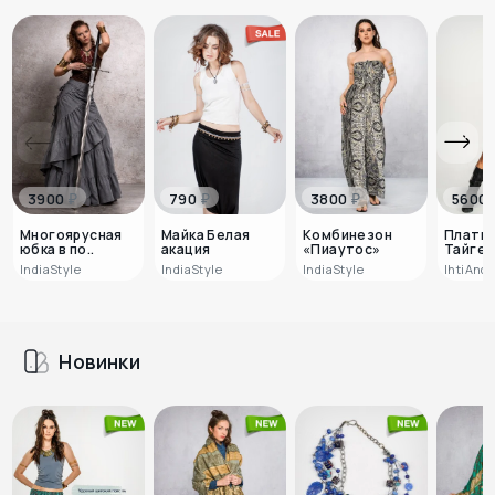
₽
₽
₽
3900
790
3800
5600
Многоярусная
Майка Белая
Комбинезон
Платье
юбка в по..
акация
«Пиаутос»
Тайге
IndiaStyle
IndiaStyle
IndiaStyle
IhtiAnd
Новинки