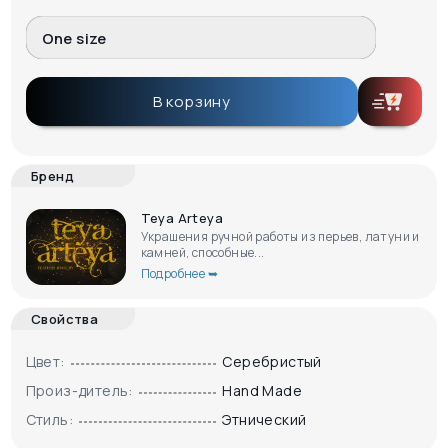
One size
В корзину
Бренд
Teya Arteya
Украшения ручной работы из перьев, латуни и
камней, способные...
Подробнее ➥
Свойства
Цвет:
Серебристый
Произ-дитель:
Hand Made
Стиль:
Этнический