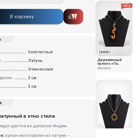
В корзину
а
Золотистый
1300
₽
Деревянный
:
Латунь
кулон с «Га..
Melden
Этнический
делия:
3 см
3 см
е
атунный в этно стиле
виде цветка из далекой Индии.
1020
₽
е:
кулон изготовлен из латуни –