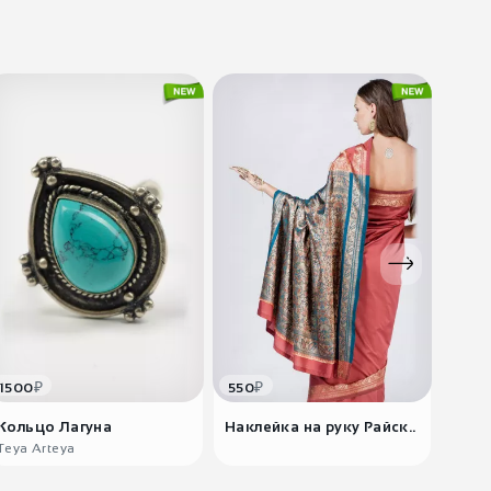
₽
₽
1500
550
3150
Кольцо Лагуна
Наклейка на руку Райск..
Флюр
сте..
Teya Arteya
Goa