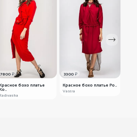
3300
₽
Колье Дибругарх
₽
₽
7800
3300
1300
2880
₽
Красное бохо платье
Красное бохо платье Ро..
Этни
Колье Какинада
Ко..
Vastra
India
Radivaska