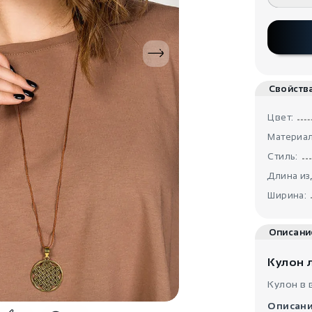
Свойств
Цвет:
Материал
Стиль:
Длина из
Ширина:
Описани
Кулон л
Кулон в 
Описани