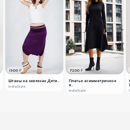
₽
₽
1300
7200
Штаны на завязках Дети..
Платье асимметричное
и..
IndiaStyle
IndiaStyle