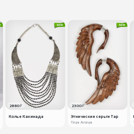
₽
₽
2880
2300
Колье Какинада
Этнические серьги Тар
Teya Arteya