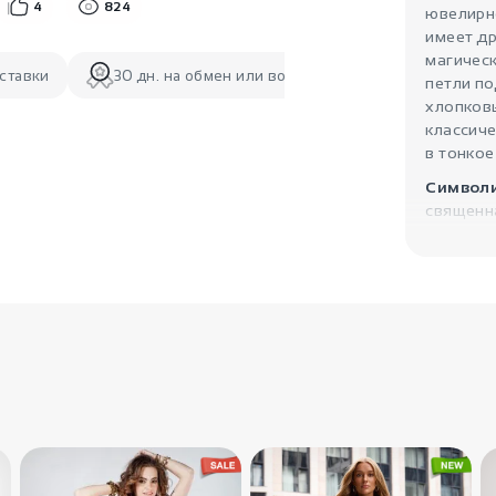
4
824
ювелирно
имеет д
магичес
ставки
30 дн. на обмен или возврат
петли по
хлопков
классиче
в тонкое
Символи
священна
одной из
заложен
энергети
соверше
себя и с
воздейс