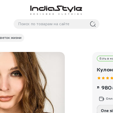
Цветок жизни
Есть в 
Кулон
980
Опл
One s