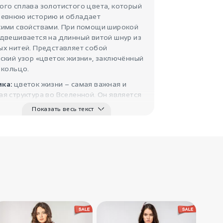
Кулон с камнем
го сплава золотистого цвета, который
Сердце ..
ревнюю историю и обладает
кими свойствами. При помощи широкой
двешивается на длинный витой шнур из
ых нитей. Представляет собой
ский узор «цветок жизни», заключённый
 кольцо.
ка:
цветок жизни – самая важная и
я структура во Вселенной. Он является
 древнейших сакральных печатей с
Показать весь текст
2440
₽
ной в ней мощной
Деревянные
кой. Гармоничная структура этого
бусы Харипу..
нного узора позволяет также защитить
IndiaStyle
воё личное пространство от негативного
твия.