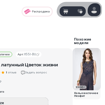
Распродажа
Корзина
нет
В корзине
товаров
Похожие
модели
11551-BU
наличии
Арт:
 латунный Цветок жизни
1
отзыв
Задать вопрос
₽
3300
₽
Корзина покупок пуста..
ата
Колье восточное
Неофит
ize