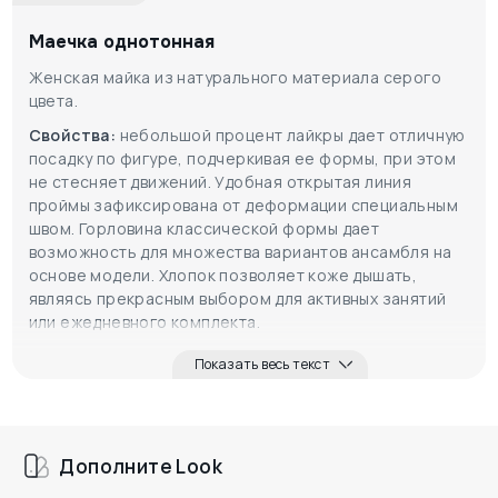
Маечка однотонная
Женская майка из натурального материала серого
цвета.
Свойства:
небольшой процент лайкры дает отличную
посадку по фигуре, подчеркивая ее формы, при этом
не стесняет движений. Удобная открытая линия
проймы зафиксирована от деформации специальным
швом. Горловина классической формы дает
возможность для множества вариантов ансамбля на
основе модели. Хлопок позволяет коже дышать,
являясь прекрасным выбором для активных занятий
или ежедневного комплекта.
Символика:
серый цвет состоит из двух базовых
Показать весь текст
цветов - белого и черного. Взяв от каждого из них
лучшие качества, он дает умиротворение,
способность спокойно воспринимать и обрабатывать
информацию, эмоциональное равновесие. Его
Дополните Look
предпочитают при усиленных нагрузках, как
дополнительный резерв. Логика, здравый подход к