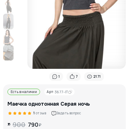
1
7
2171
Есть в наличии
Арт:
3677-IT
Маечка однотонная Серая ночь
1
отзыв
Задать вопрос
900
790
₽