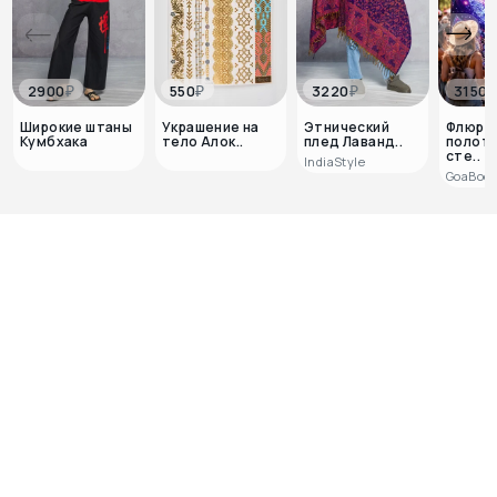
₽
₽
₽
2900
550
3220
3150
Широкие штаны
Украшение на
Этнический
Флюрн
Кумбхака
тело Алок..
плед Лаванд..
полотн
сте..
IndiaStyle
GoaBoo
1
0