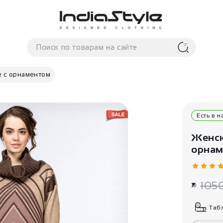
е с орнаментом
Есть в 
Женск
орнам
105
Таб