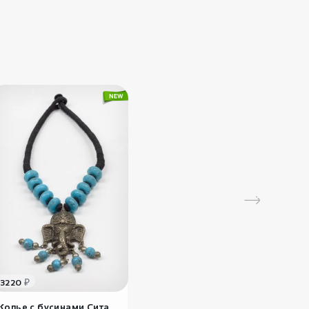
ости:
безусловно, изюминкой этого
платья является его орнамент. Ромб в
кой традиции всегда рассматривался
3900
₽
льно гармоничная форма и считался
Черная туника из
м победы, а также женского
бамбу..
Salilla
ого начала и материнства.
3880
₽
Летнее
этническое плат..
Luminary
₽
3220
Колье с бусинами Сита ..