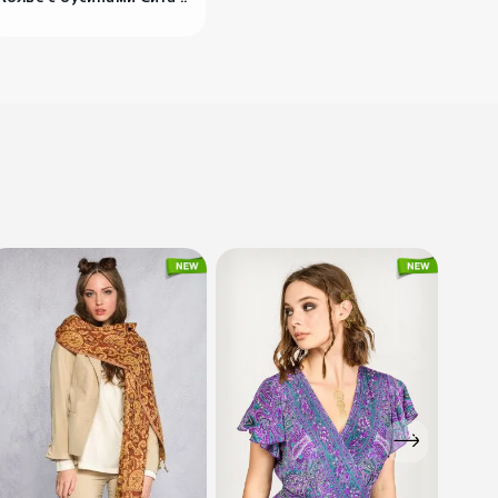
700
₽
Платье-туника
Очарован..
9000
₽
Длинное бохо
платье Те..
Radivaska