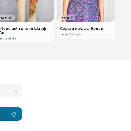
₽
₽
3400
2200
380
Женский тонкий Шарф
Серьги каффы Эрдэн
Весе
Ал..
Teya Arteya
India
IndiaStyle
0