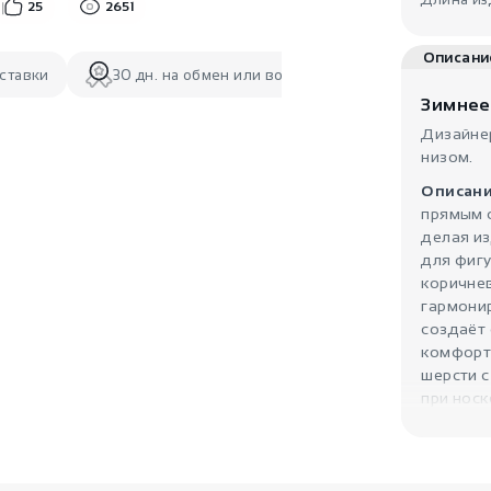
25
2651
Описани
ставки
30 дн. на обмен или возврат
Зимнее
Дизайне
низом.
Описани
прямым с
делая и
для фигу
коричне
гармонир
создаёт
комфорт
шерсти с
при носк
эффектно
перепад
стройнос