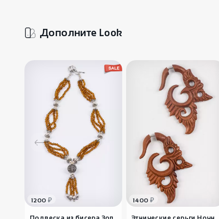
Дополните Look
₽
₽
1200
1400
Подвеска из бисера Зол..
Этнические серьги Ночн..