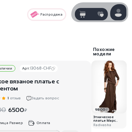
Распродажа
Корзина
нет
В корзине
товаров
Похожие
модели
13068-CHF
наличии
Арт:
ое вязаное платье с
ентом
1
отзыв
Задать вопрос
00
6500
₽
9800
₽
Корзина покупок пуста..
Этническое
платье Марс..
лица Размер
Оплата
Radivaska