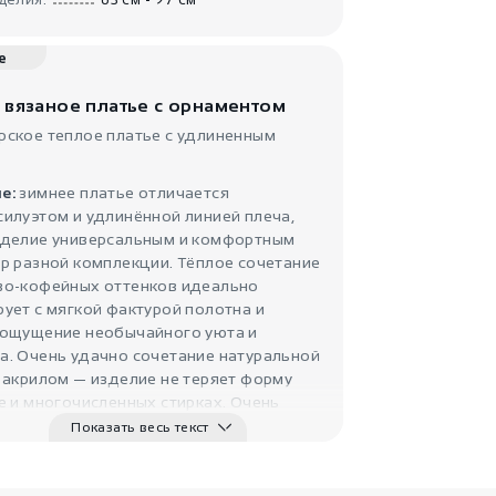
Женское платье
бордо П..
Radivaska
е
 вязаное платье с орнаментом
рское теплое платье с удлиненным
е:
зимнее платье отличается
илуэтом и удлинённой линией плеча,
зделие универсальным и комфортным
р разной комплекции. Тёплое сочетание
3880
₽
во-кофейных оттенков идеально
Дизайнерское
ует с мягкой фактурой полотна и
платье Ад..
 ощущение необычайного уюта и
TattooWear
а. Очень удачно сочетание натуральной
 акрилом — изделие не теряет форму
е и многочисленных стирках. Очень
 выглядит высокий воротник- стойка, а
Показать весь текст
 длины переда и спинки подчёркивает
ть ножек.