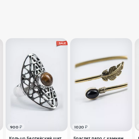
Особенн
зимнего 
буддийс
как идеа
символо
творческ
₽
₽
900
1020
Кольцо Беотийский щит
Браслет перо с камнем ..