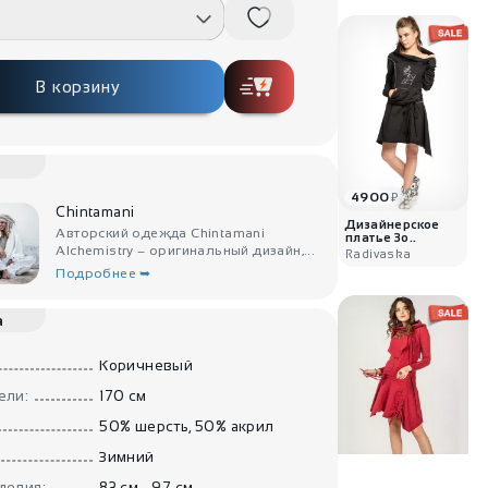
В корзину
4900
₽
Chintamani
Дизайнерское
Авторский одежда Chintamani
платье Зо..
Alchemistry – оригинальный дизайн,...
Radivaska
Подробнее ➥
а
Коричневый
ели:
170 см
50% шерсть, 50% акрил
Зимний
6500
₽
делия:
83 см - 97 см