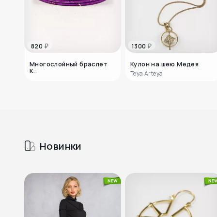
₽
₽
820
1300
Многослойный браслет
Кулон на шею Медея
К..
Teya Arteya
Новинки