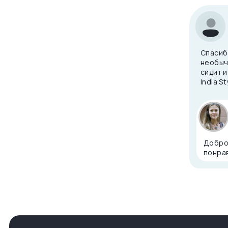
Спасиб
необыч
сидит 
India S
Доброг
понрав