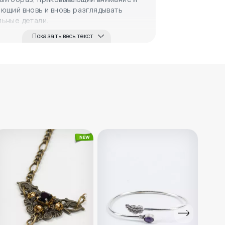
ющий вновь и вновь разглядывать
6500
льные детали.
₽
Женское
Показать весь текст
вязаное платье..
Chintamani
5900
₽
Серое женское
платье Б..
Radivaska