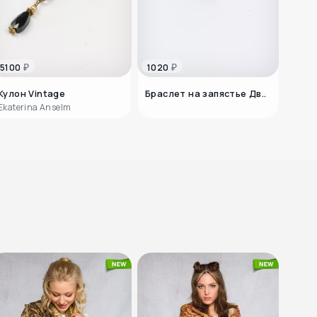
₽
₽
5100
1020
322
Кулон Vintage
Браслет на запястье Дв..
Коль
Ekaterina Anselm
IndiaS