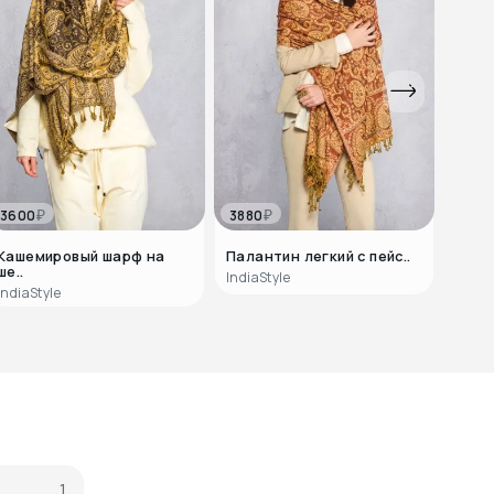
₽
₽
3600
3880
3500
Кашемировый шарф на
Палантин легкий с пейс..
Пала
ше..
IndiaStyle
IndiaS
IndiaStyle
1