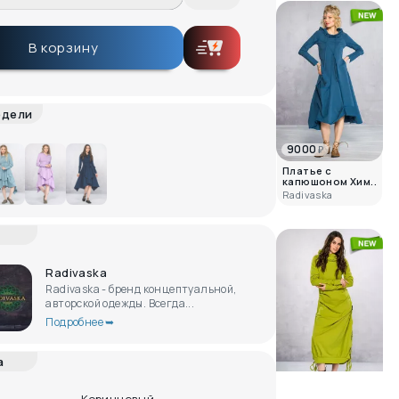
В корзину
одели
9000
₽
Платье с
капюшоном Хим..
Radivaska
Radivaska
Radivaska - бренд концептуальной,
авторской одежды. Всегда...
Подробнее ➥
а
9200
₽
Длинное платье