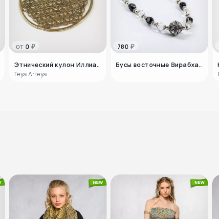
от
₽
₽
0
780
Этнический кулон Иллиа..
Бусы восточные Вирабха..
Teya Arteya