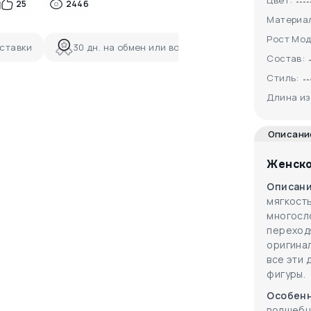
Цвет:
25
2446
Материа
Рост Мод
ставки
30 дн. на обмен или возврат
Состав:
Стиль:
Длина из
Описани
Женско
Описан
мягкость
многосл
переход
оригина
все эти 
фигуры.
Особенн
волшебн