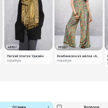
₽
₽
4880
3800
Легкий платок Уджайн
Комбинезон из шёлка «А..
IndiaStyle
IndiaStyle
Отзывы
2
Вопросы