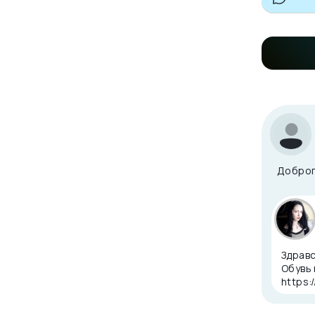
Доброг
Здравс
Обувь 
https: