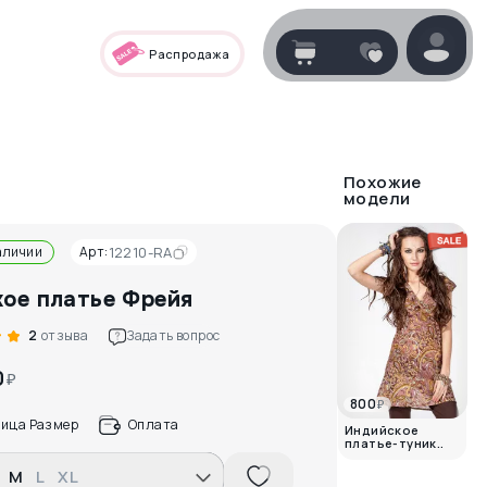
Распродажа
Корзина
нет
В корзине
товаров
Похожие
модели
аличии
Арт:
12210-RA
ое платье Фрейя
2
отзыва
Задать вопрос
0
₽
800
₽
Корзина покупок пуста..
лица Размер
Оплата
Индийское
платье-туник..
M
L
XL