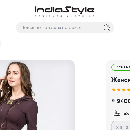
Есть в н
Женск
940
Таб
XS
S