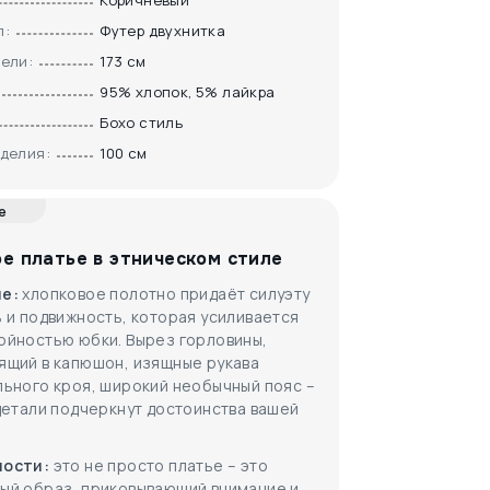
Коричневый
Селена
ВеДаРа
л:
Футер двухнитка
ели:
173 см
95% хлопок, 5% лайкра
Бохо стиль
делия:
100 см
е
6900
₽
е платье в этническом стиле
Длинное зимнее
ие:
хлопковое полотно придаёт силуэту
платье ..
Chintamani
 и подвижность, которая усиливается
ойностью юбки. Вырез горловины,
ящий в капюшон, изящные рукава
льного кроя, широкий необычный пояс –
детали подчеркнут достоинства вашей
ости:
это не просто платье – это
ый образ, приковывающий внимание и