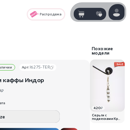
Распродажа
Корзина
нет
В корзине
товаров
Похожие
модели
16275-TER
наличии
Арт:
и каффы Индор
0
₽
ата
420
₽
Корзина покупок пуста..
Серьги с
ize
подвесками Кр..