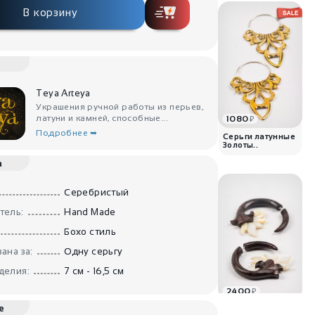
В корзину
Teya Arteya
Украшения ручной работы из перьев,
латуни и камней, способные...
1080
₽
Подробнее ➥
Серьги латунные
Золоты..
а
Серебристый
тель:
Hand Made
Бохо стиль
ана за:
Одну серьгу
делия:
7 см - 16,5 см
2400
₽
е
Серьги из дерева