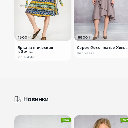
₽
₽
1600
8800
Яркая этническая
Серое бохо платье Хиль..
юбочк..
Radivaska
IndiaStyle
Новинки