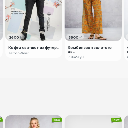
₽
₽
2600
3800
Кофта свитшот из футер..
Комбинезон золотого
цв..
TattooWear
IndiaStyle