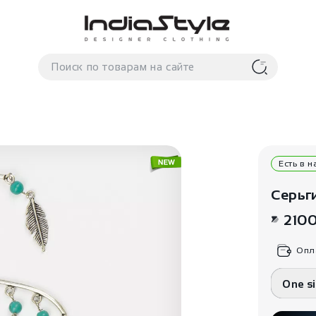
Есть в 
Серьг
210
Опл
One s