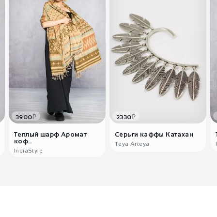
₽
₽
3900
2330
Теплый шарф Аромат
Серьги каффы Катахан
коф..
Teya Arteya
IndiaStyle