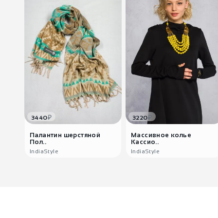
₽
₽
3440
3220
Палантин шерстяной
Массивное колье
Пол..
Кассио..
IndiaStyle
IndiaStyle