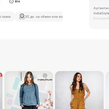
814
Аутентич
IndiaSty
ставки
30 дн. на обмен или возврат
Большой