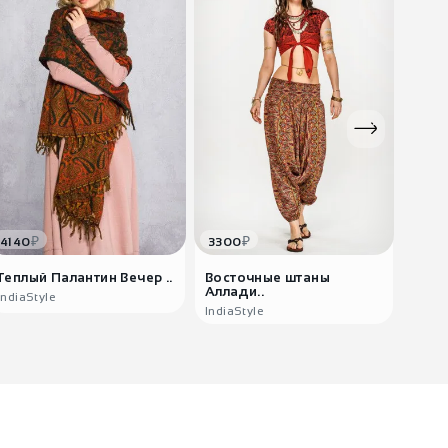
₽
₽
4140
3300
290
Теплый Палантин Вечер ..
Восточные штаны
Мужс
Аллади..
М..
IndiaStyle
IndiaStyle
India