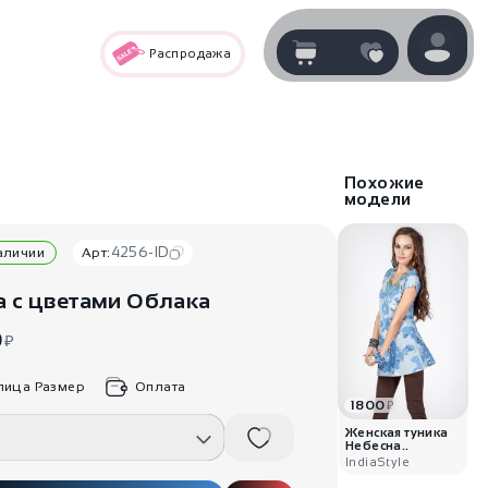
Распродажа
Корзина
нет
В корзине
товаров
Похожие
модели
4256-ID
наличии
Арт:
а с цветами Облака
0
₽
лица Размер
Оплата
1800
₽
Корзина покупок пуста..
Женская туника
Небесна..
IndiaStyle