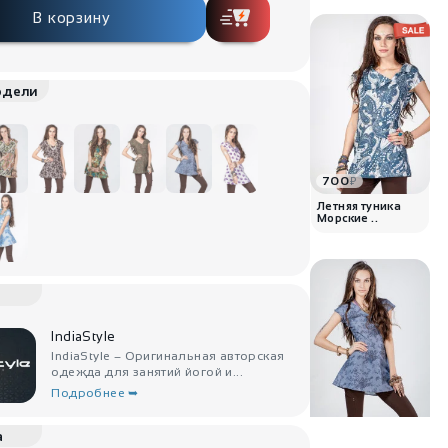
В корзину
одели
700
₽
Летняя туника
Морские ..
IndiaStyle
IndiaStyle – Оригинальная авторская
одежда для занятий йогой и...
Подробнее ➥
1800
₽
а