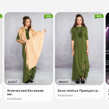
₽
₽
4220
9800
Этнический Весенний
Бохо платье Принцесса ..
ша..
Radivaska
IndiaStyle