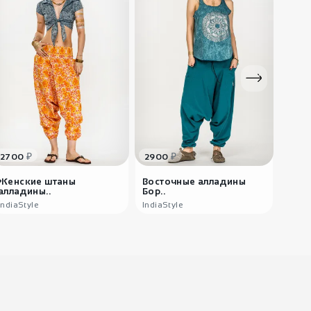
₽
₽
2700
2900
320
Женские штаны
Восточные алладины
Штан
алладины..
Бор..
Пере
IndiaStyle
IndiaStyle
India