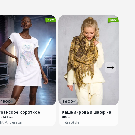
₽
₽
4800
3600
288
Женское короткое
Кашемировый шарф на
Этни
плать..
ше..
Джай
IhtiAnderson
IndiaStyle
India