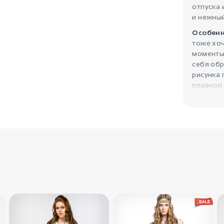
отпуска 
и нежны
Особенн
тоже хоч
моменты
себя об
рисунка 
плавной 