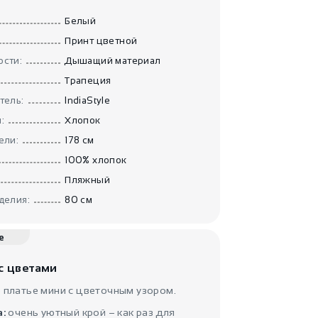
Туника платье
Синеглаз..
Белый
IndiaStyle
Принт цветной
сти:
Дышащий материал
Трапеция
тель:
IndiaStyle
:
Хлопок
ели:
178 см
100% хлопок
1700
₽
Пляжный
Летняя туника
Дневная ..
делия:
80 см
IndiaStyle
е
с цветами
 платье мини с цветочным узором.
а:
очень уютный крой – как раз для