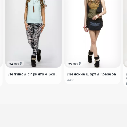
₽
₽
2400
2900
Леггинсы с принтом Бхо..
Женские шорты Грезера
аath