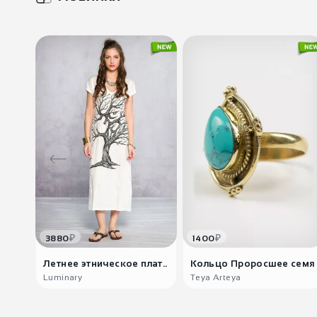
₽
₽
3880
1400
Летнее этническое плат..
Кольцо Проросшее семя
Luminary
Teya Arteya