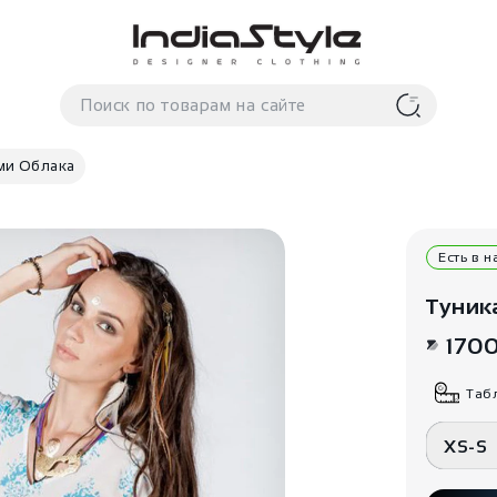
ами Облака
Есть в 
Туник
170
Таб
XS-S