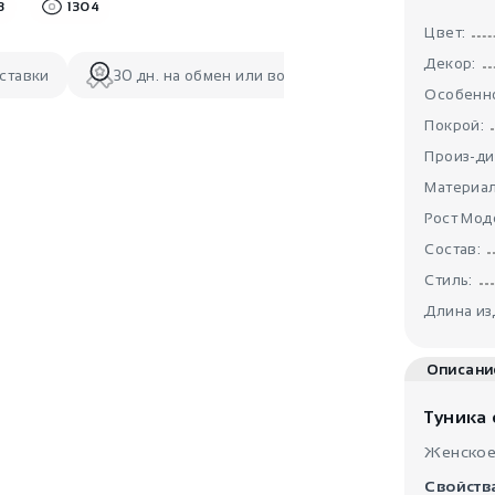
3
1304
Цвет:
Декор:
ставки
30 дн. на обмен или возврат
Особенно
Покрой:
Произ-ди
Материал
Рост Мод
Состав:
Стиль:
Длина из
Описани
Туника 
Женское
Свойств