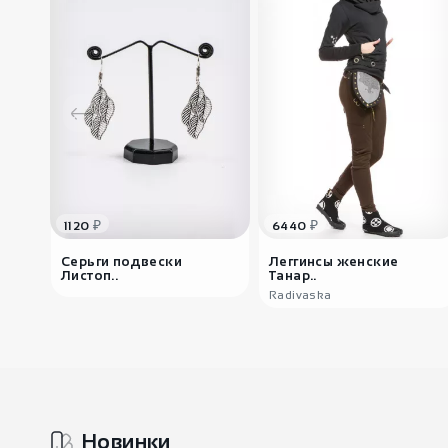
₽
₽
1120
6440
Серьги подвески
Леггинсы женские
Листоп..
Танар..
Radivaska
Новинки