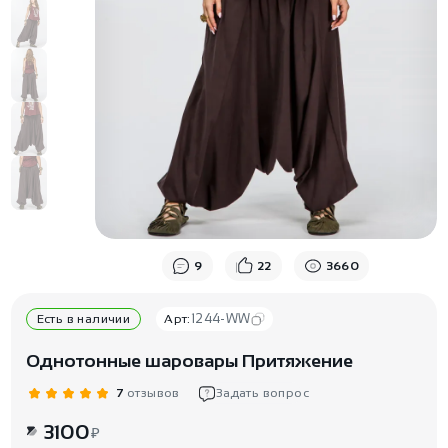
9
22
3660
1244-WW
Есть в наличии
Арт:
Однотонные шаровары Притяжение
7
отзывов
Задать вопрос
3100
₽