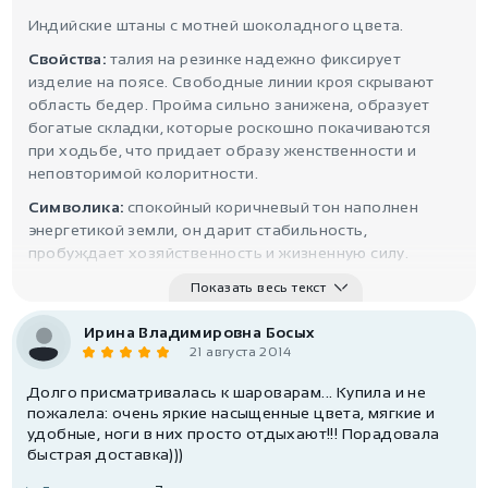
Индийские штаны с мотней шоколадного цвета.
Свойства:
талия на резинке надежно фиксирует
изделие на поясе. Свободные линии кроя скрывают
область бедер. Пройма сильно занижена, образует
богатые складки, которые роскошно покачиваются
при ходьбе, что придает образу женственности и
неповторимой колоритности.
Символика:
спокойный коричневый тон наполнен
энергетикой земли, он дарит стабильность,
пробуждает хозяйственность и жизненную силу.
Показать весь текст
Ирина Владимировна Босых
21 августа 2014
Долго присматривалась к шароварам... Купила и не
пожалела: очень яркие насыщенные цвета, мягкие и
удобные, ноги в них просто отдыхают!!! Порадовала
быстрая доставка)))