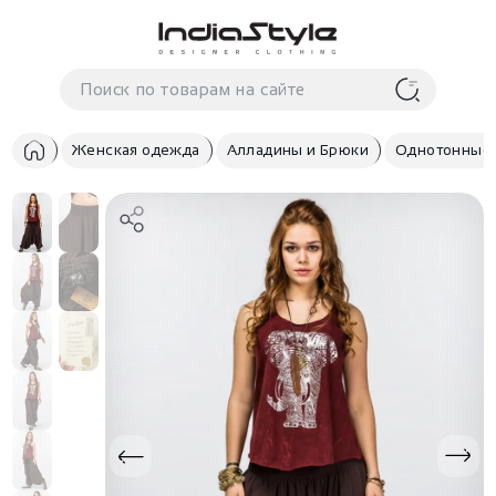
Корзина
нет
В корзине
товаров
Женская одежда
Алладины и Брюки
Однотонные
Корзина покупок пуста..