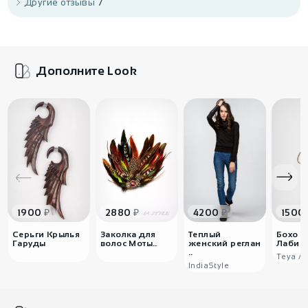
Другие отзывы
7
Дополните Look
₽
₽
₽
1900
2880
4200
1500
Серьги Крылья
Заколка для
Теплый
Бохо к
Гаруды
волос Моты..
женский реглан
Лабири
..
Teya Ar
IndiaStyle