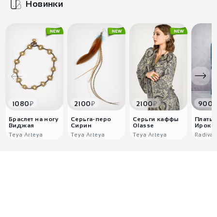
Новинки
₽
₽
₽
1080
2100
2100
900
Браслет на ногу
Серьга-перо
Серьги каффы
Платье
Виджая
Сирин
Оlasse
Ироко
Teya Arteya
Teya Arteya
Teya Arteya
Radiva
7
2