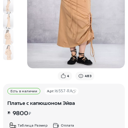
4
483
16557-RA
Есть в наличии
Арт:
Платье с капюшоном Эйва
9800
₽
Таблица Размер
Оплата