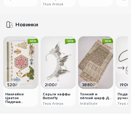
Teya Arteya
Новинки
₽
₽
₽
520
2100
3880
1900
Наклейки
Серьги каффы
Тонкий и
Подве
Цветок
Butterfly
лёгкий шарф Д..
ручной
Падиша..
Teya Arteya
IndiaStyle
Teya Ar