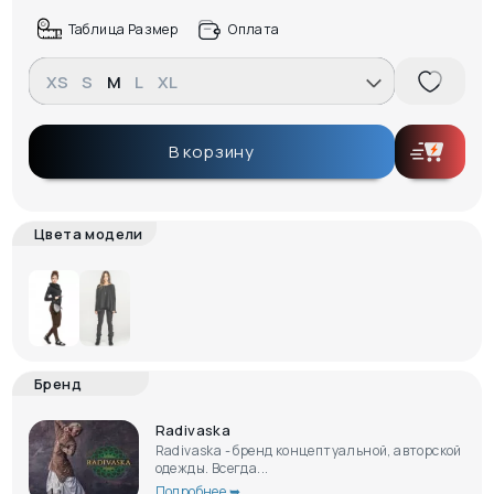
Таблица Размер
Оплата
XS
S
M
L
XL
В корзину
Цвета модели
Бренд
Radivaska
Radivaska - бренд концептуальной, авторской
одежды. Всегда...
Подробнее ➥