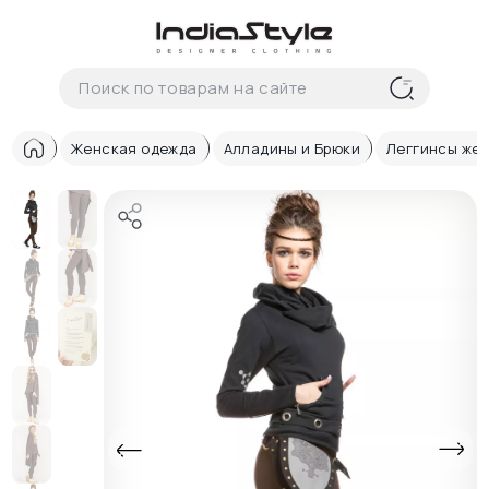
Корзина
нет
В корзине
товаров
Женская одежда
Алладины и Брюки
Леггинсы жен
Корзина покупок пуста..