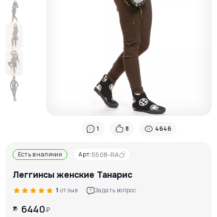
1
8
4646
Есть в наличии
Арт:
5508-RA
Леггинсы женские Танарис
1
отзыв
Задать вопрос
6440
₽