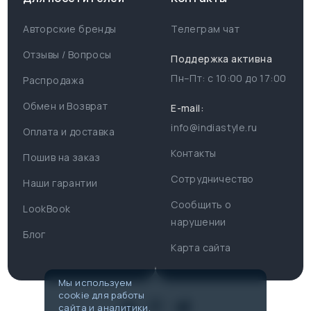
Авторские бренды
Телеграм чат
Отзывы / Вопросы
Поддержка активна
Пн–Пт: с
10:00
до
17:00
Распродажа
Для пользователя
Информация
Обмен и Возврат
E-mail:
info@indiastyle.ru
Контакты
Оплата и доставка
Поддержка
Отзывы / Вопросы
Контакты
Пошив на заказ
Оплата и доставка
Сотрудничество
Часы работы поддержки
Наши гарантии
Сообщить о
Пн-Пт c 10:00 до 17:00
LookBook
Наши гарантии
нарушении
Telegram
Блог
Контакты
Карта сайта
@IndiaStyleShop
Публичная оферта
E-mail
Мы используем
cookie для работы
info@indiastyle.ru
Look Book
сайта и аналитики.