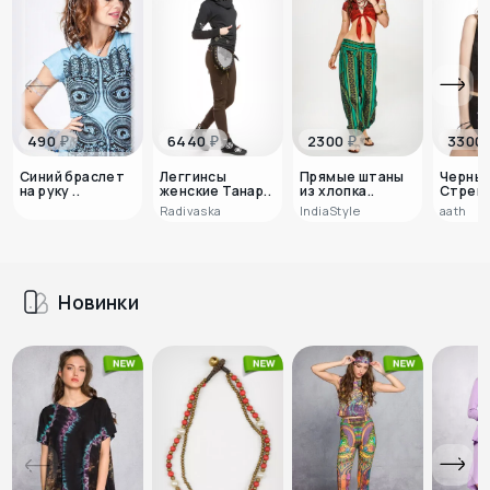
₽
₽
₽
490
6440
2300
3300
Синий браслет
Леггинсы
Прямые штаны
Черны
на руку ..
женские Танар..
из хлопка..
Стрек
Radivaska
IndiaStyle
аath
Новинки