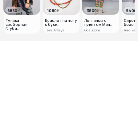
₽
₽
₽
5850
1080
3800
9400
Туника
Браслет на ногу
Леггинсы с
Сирен
свободная
с буси..
принтом Мин..
бохо пл
Глуби..
Teya Arteya
GoaBoom
Radivas
0
1
Отзывов пока нет, но ваш
может стать первым!
Поделитесь мнением о покупке и