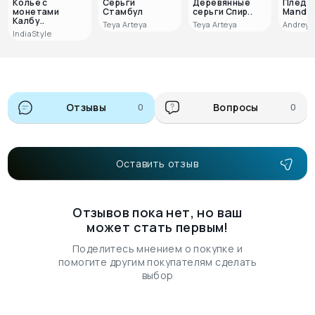
Колье с
Серьги
Деревянные
Плед 
монетами
Стамбул
серьги Спир..
Mandal
Калбу..
Teya Arteya
Teya Arteya
Andrey 
IndiaStyle
Отзывы
0
Вопросы
0
Оставить отзыв
Отзывов пока нет, но ваш
может стать первым!
Поделитесь мнением о покупке и
помогите другим покупателям сделать
выбор