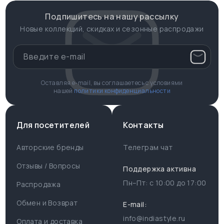
Подпишитесь на нашу рассылку
Новые коллекций, скидках и сезонные распродажи
Оставляя e-mail, вы соглашаетесь с условиями
нашей
политики конфиденциальности
Для посетителей
Контакты
Авторские бренды
Телеграм чат
Отзывы / Вопросы
Поддержка активна
Пн–Пт: с
10:00
до
17:00
Распродажа
Для пользователя
Информация
Обмен и Возврат
E-mail:
info@indiastyle.ru
Контакты
Оплата и доставка