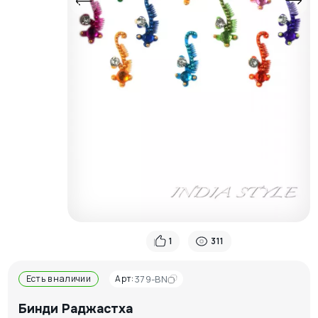
1
311
Есть в наличии
Арт:
379-BN
Бинди Раджастха