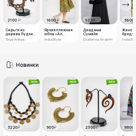
₽
₽
₽
2100
1600
5220
3600
Серьги из
Яркая пляжная
Диадема
Женск
дерева Лудхи..
юбка «Ал..
Сумайя
бриджи
Teya Arteya
IndiaStyle
Ekaterina Anselm
IndiaSty
Новинки
₽
₽
₽
3220
900
2300
9800