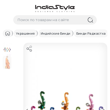
Корзина
нет
В корзине
товаров
Украшения
Индийские Бинди
Бинди Раджастха
Корзина покупок пуста..