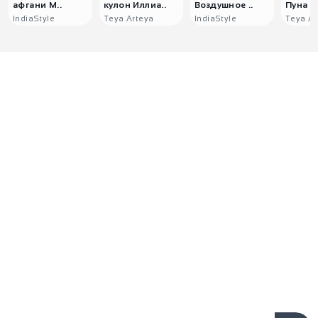
афгани М..
кулон Иллиа..
Воздушное ..
Пуна
IndiaStyle
Teya Arteya
IndiaStyle
Teya Ar
0
0
Отзывов пока нет, но ваш
может стать первым!
Поделитесь мнением о покупке и
помогите другим покупателям сделать
выбор