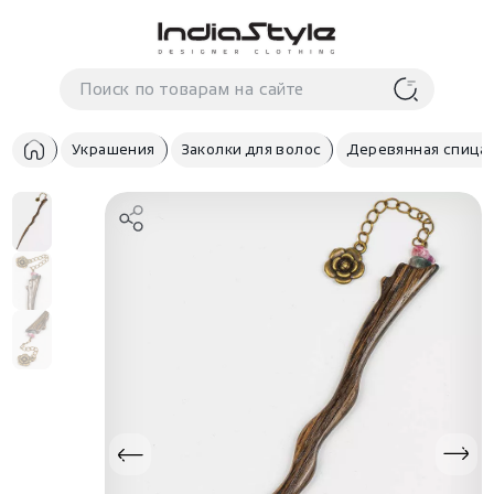
Корзина
нет
В корзине
товаров
Украшения
Заколки для волос
Деревянная спица 
Корзина покупок пуста..