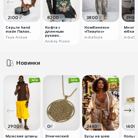
₽
₽
₽
2100
8200
3800
3900
Серьги hand
Кофта с
Комбинезон
Много
made Палак..
длинным
«Пиаутос»
юбка в 
рукаво..
Teya Arteya
IndiaStyle
IndiaSt
Andrey Pronin
Новинки
₽
₽
₽
2900
0
2440
1400
Мужские штаны
Этнический
Бусы на шею
Кольцо