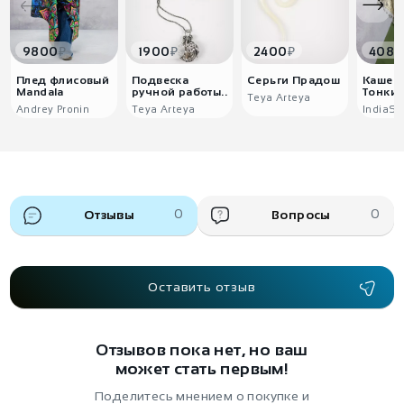
₽
₽
₽
9800
1900
2400
4080
Плед флисовый
Подвеска
Серьги Прадош
Кашем
Mandala
ручной работы..
Тонкий
Teya Arteya
Andrey Pronin
Teya Arteya
IndiaSt
Отзывы
0
Вопросы
0
Оставить отзыв
Отзывов пока нет, но ваш
может стать первым!
Поделитесь мнением о покупке и