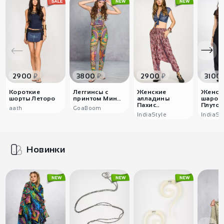
₽
₽
₽
2900
3800
2900
3100
Короткие
Леггинсы с
Женские
Женск
шорты Леторо
принтом Мин..
алладины
шаров
Пахис..
Плуто..
аath
GoaBoom
IndiaStyle
IndiaSt
Новинки