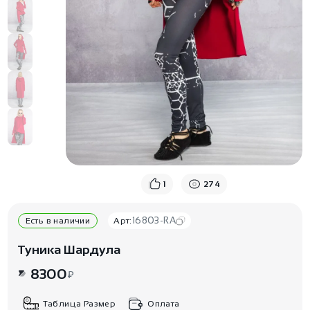
1
274
16803-RA
Есть в наличии
Арт:
Туника Шардула
8300
₽
Таблица Размер
Оплата