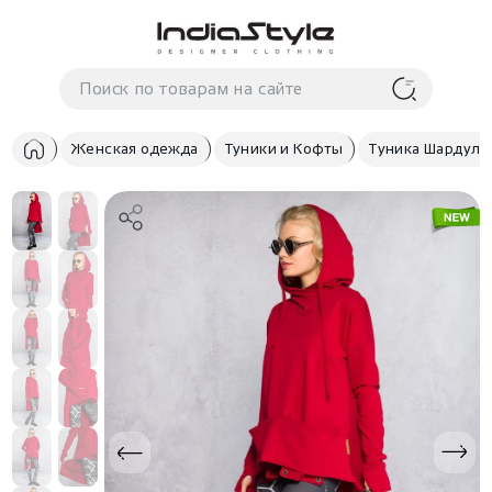
Корзина
нет
В корзине
товаров
Женская одежда
Туники и Кофты
Туника Шардула
Корзина покупок пуста..