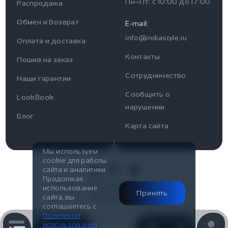
Пн–Пт: с
10:00
до
17:00
Распродажа
Для пользователя
Информация
Обмен и Возврат
E-mail:
info@indiastyle.ru
Контакты
Оплата и доставка
Отзывы / Вопросы
Поддержка
Контакты
Пошив на заказ
Оплата и доставка
Сотрудничество
Часы работы поддержки
Наши гарантии
Сообщить о
Пн-Пт c 10:00 до 17:00
LookBook
Наши гарантии
нарушении
Telegram
Блог
Контакты
Карта сайта
@IndiaStyleShop
Публичная оферта
E-mail
Мы используем
cookie для работы
Look Book
info@indiastyle.ru
сайта и аналитики.
Продолжая
© 2007-2026
Публичная оферта
использование
Принять
Made in Flow
сайта, вы
соглашаетесь с
Политикой
использования