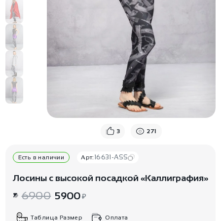
3
271
16631-ASS
Есть в наличии
Арт:
Лосины с высокой посадкой «Каллиграфия»
6900
5900
₽
Таблица Размер
Оплата