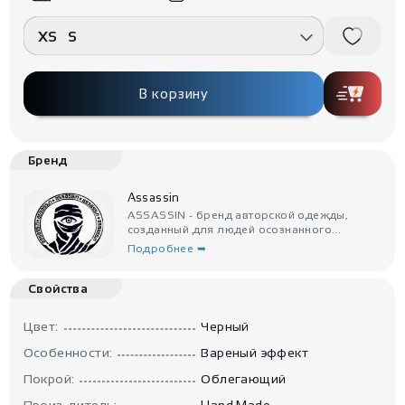
XS
S
В корзину
Бренд
Assassin
ASSASSIN - бренд авторской одежды,
созданный для людей осознанного...
Подробнее ➥
Свойства
Цвет:
Черный
Особенности:
Вареный эффект
Покрой:
Облегающий
Произ-дитель:
Hand Made