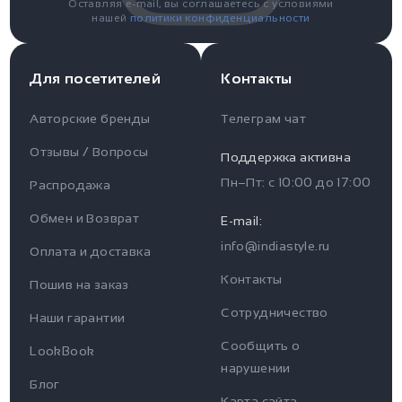
Оставляя e-mail, вы соглашаетесь с условиями
нашей
политики конфиденциальности
Для посетителей
Контакты
Авторские бренды
Телеграм чат
Отзывы / Вопросы
Поддержка активна
Пн–Пт: с
10:00
до
17:00
Распродажа
Для пользователя
Информация
Обмен и Возврат
E-mail:
info@indiastyle.ru
Контакты
Оплата и доставка
Отзывы / Вопросы
Поддержка
Контакты
Пошив на заказ
Оплата и доставка
Сотрудничество
Часы работы поддержки
Наши гарантии
Сообщить о
Пн-Пт c 10:00 до 17:00
LookBook
Наши гарантии
нарушении
Telegram
Блог
Контакты
Карта сайта