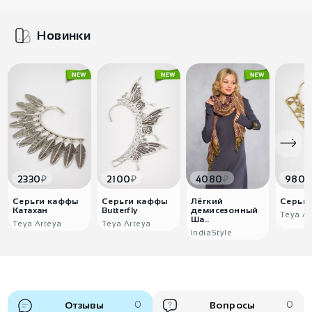
Новинки
₽
₽
₽
₽
2330
2100
4080
980
Серьги каффы
Серьги каффы
Лёгкий
Серьг
Катахан
Butterfly
демисезонный
Teya Ar
Ша..
Teya Arteya
Teya Arteya
IndiaStyle
Отзывы
0
Вопросы
0