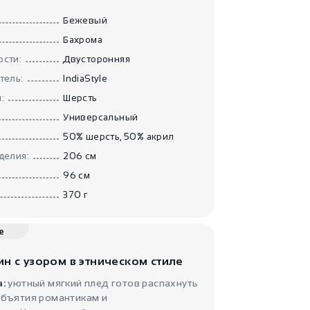
Плед теплый
Изумрудный..
Бежевый
IndiaStyle
Бахрома
сти:
Двусторонняя
тель:
IndiaStyle
:
Шерсть
Универсальный
50% шерсть, 50% акрил
делия:
206 см
3900
₽
96 см
Плед тёплый
Рисовые по..
370 г
IndiaStyle
е
ин с узором в этническом стиле
а:
уютный мягкий плед готов распахнуть
объятия романтикам и