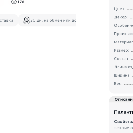
176
Цвет:
Декор:
ставки
30 дн. на обмен или возврат
Особенно
Произ-ди
Материал
Размер:
Состав:
Длина из
Ширина:
Вес:
Описани
Палант
Свойств
теплые 