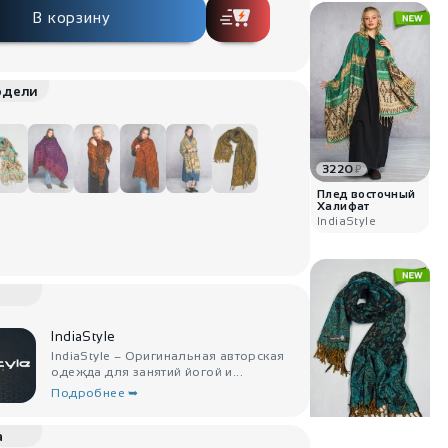
В корзину
одели
3220
₽
Плед восточный
Халифат
IndiaStyle
IndiaStyle
IndiaStyle – Оригинальная авторская
одежда для занятий йогой и...
Подробнее ➥
2880
₽
а