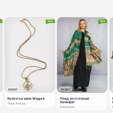
₽
₽
1300
3220
Кулон на шею Медея
Плед восточный
Халифат
Teya Arteya
IndiaStyle