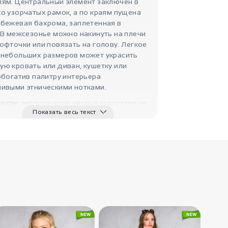
лям. Центральный элемент заключен в
о узорчатых рамок, а по краям пущена
3440
 бежевая бахрома, заплетенная в
₽
 В межсезонье можно накинуть на плечи
Палантин
шерстяной Пол..
офточки или повязать на голову. Легкое
IndiaStyle
 небольших размеров может украсить
ю кровать или диван, кушетку или
обогатив палитру интерьера
чивыми этническими нотками.
ости:
экологически чистые красители не
Показать весь текст
 аллергии и хорошо переносят стирку,
оченные края не спешат осыпаться и
храняют аккуратный вид. Мягкий и
палантин даже после многочисленных
3880
₽
Плед Пламенный
закат
тры:
Длина - 206 см, Ширина - 96 см
IndiaStyle