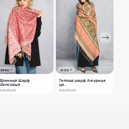
₽
₽
3880
4100
388
Длинный Шарф
Теплый шарф Ажурные
Лёгк
Шелковый ..
цв..
пла..
IndiaStyle
IndiaStyle
India