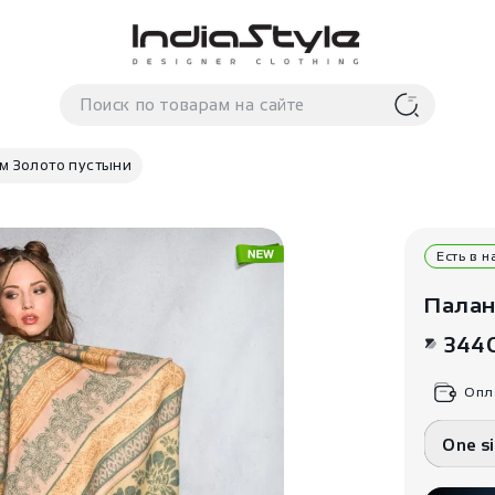
ом Золото пустыни
Есть в 
Палан
344
Опл
One s