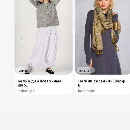
₽
₽
2800
4600
Белые демисезонные
Лёгкий весенний шарф
шар..
Б..
IndiaStyle
IndiaStyle