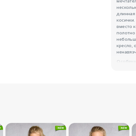
мечтате
нескольк
длинная
косички.
вместо к
полотно
небольшу
кресло, 
ненавяз
Особенн
вызывают
а простр
долго со
нежный 
стирок.
Параме