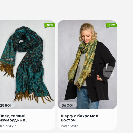
₽
₽
2880
3600
340
Плед теплый
Шарф с бахромой
Женс
Изумрудный..
Восточ..
Ал..
IndiaStyle
IndiaStyle
India