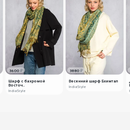
₽
₽
3600
3880
Шарф с бахромой
Весенний шарф Бхимтал
Восточ..
IndiaStyle
IndiaStyle