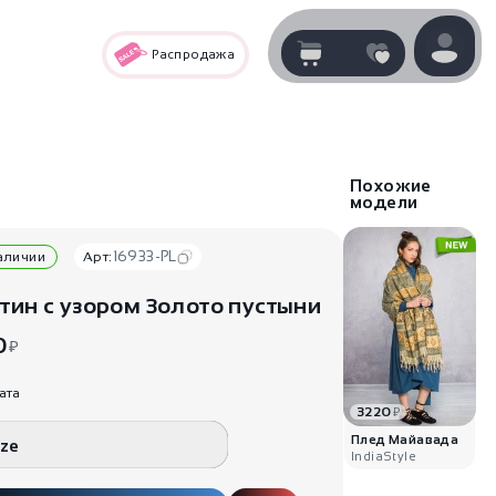
Распродажа
Корзина
нет
В корзине
товаров
Похожие
модели
16933-PL
наличии
Арт:
тин с узором Золото пустыни
0
₽
ата
3220
₽
Корзина покупок пуста..
Плед Майавада
ize
IndiaStyle