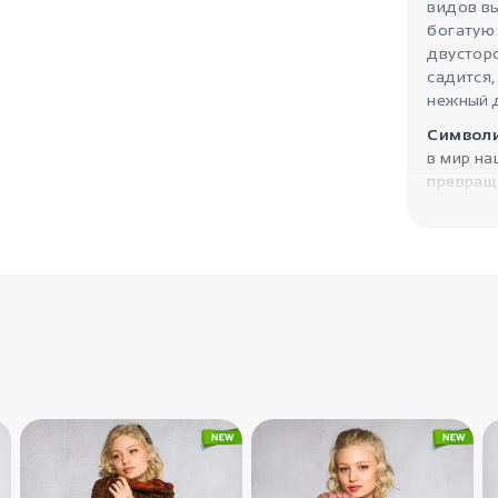
видов в
богатую 
двусторо
садится,
нежный 
Символи
в мир на
превращ
наполняю
Параме