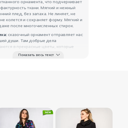
ытканного орнамента, что подчеркивает
фактурность ткани. Мягкий и нежный
нний плед, без запаха. Не линяет, не
3220
₽
 не колется и сохраняет форму. Мягкий и
Теплый
даже после многочисленных стирок.
восточный плед
..
ка:
сказочный орнамент отправляет нас
IndiaStyle
шей души. Там добрые дела
аются в прекрасные цветы, которые
т сумерки своим светом.
Показать весь текст
тры:
Длина - 200 см, Ширина - 94 см
3220
₽
Плед восточный
Халифат
IndiaStyle