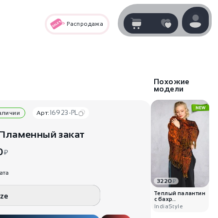
Распродажа
Корзина
нет
В корзине
товаров
Похожие
модели
16923-PL
наличии
Арт:
Пламенный закат
0
₽
ата
3220
₽
Корзина покупок пуста..
Теплый палантин
ize
с бахр..
IndiaStyle