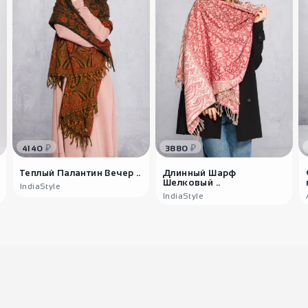
₽
₽
4140
3880
Теплый Палантин Вечер ..
Длинный Шарф
Шелковый ..
IndiaStyle
IndiaStyle