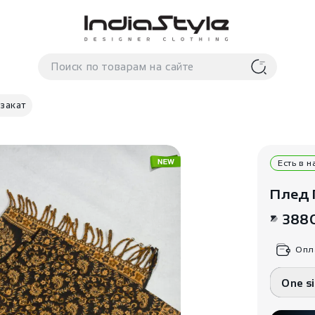
закат
Есть в 
Плед 
388
Опл
One s