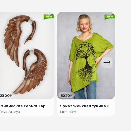
₽
₽
2300
3220
388
Этнические серьги Тар
Яркая женская туника «..
Деми
ша..
Teya Arteya
Luminary
India