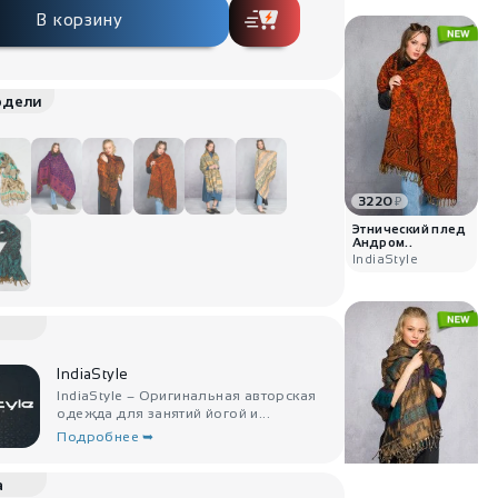
В корзину
одели
3220
₽
Этнический плед
Андром..
IndiaStyle
IndiaStyle
IndiaStyle – Оригинальная авторская
одежда для занятий йогой и...
Подробнее ➥
а
3400
₽