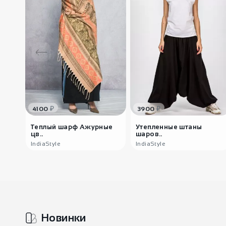
₽
₽
4100
3900
Теплый шарф Ажурные
Утепленные штаны
цв..
шаров..
IndiaStyle
IndiaStyle
Новинки