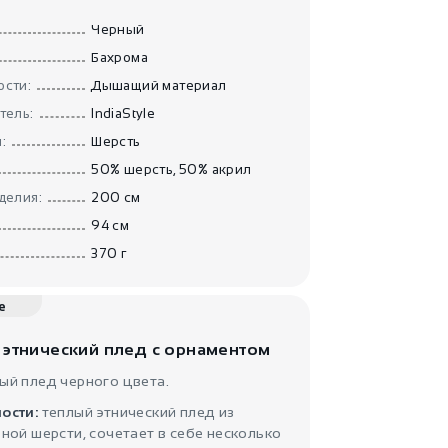
Плед Сиреневый
бархат
Черный
IndiaStyle
Бахрома
сти:
Дышащий материал
тель:
IndiaStyle
:
Шерсть
50% шерсть, 50% акрил
делия:
200 см
94 см
3900
₽
370 г
Плед тёплый
Рисовые по..
IndiaStyle
е
 этнический плед с орнаментом
ый плед черного цвета.
ости:
теплый этнический плед из
ной шерсти, сочетает в себе несколько