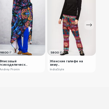
₽
₽
9800
5800
360
Флисовый
Женские галифе на
Каше
психоделическ..
зиму..
ше..
Andrey Pronin
IndiaStyle
India