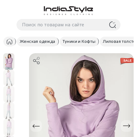
Корзина
нет
В корзине
товаров
Женская одежда
Туники и Кофты
Лиловая толсто
Корзина покупок пуста..