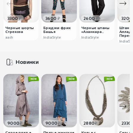
₽
₽
₽
3300
3600
2600
3200
Черные шорты
Бриджи фрик
Черные штаны
Штаны
Стрекоза
Башья
«Аханкара..
Аллад
Переск
аath
IndiaStyle
IndiaStyle
IndiaSt
Новинки
₽
₽
₽
9000
9000
2880
2330
Серое платье
Платье женское
Колье с
Серьг