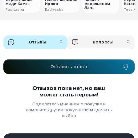
миди Каме..
Ироко
медальоном
Катаха
Лач..
Radivaska
Radivaska
Teya Ar
Отзывы
0
Вопросы
0
Оставить отзыв
Отзывов пока нет, но ваш
может стать первым!
Поделитесь мнением о покупке и
помогите другим покупателям сделать
выбор