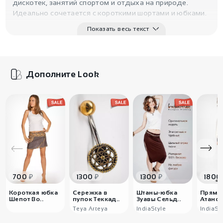
дискотек, занятий спортом и отдыха на природе.
Идеально сочетается с короткими шортами и юбками.
Показать весь текст
Дополните Look
₽
₽
₽
700
1300
1300
1800
Короткая юбка
Сережка в
Штаны-юбка
Прямы
Шепот Во..
пупок Теккад..
Зуавы Сельд..
Атано
Teya Arteya
IndiaStyle
IndiaSt