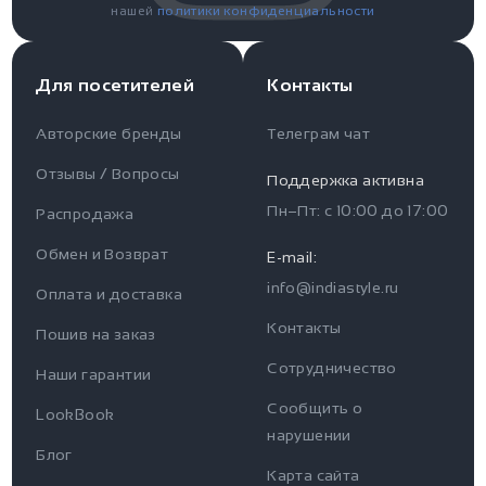
нашей
политики конфиденциальности
Для посетителей
Контакты
Авторские бренды
Телеграм чат
Отзывы / Вопросы
Поддержка активна
Пн–Пт: с
10:00
до
17:00
Распродажа
Для пользователя
Информация
Обмен и Возврат
E-mail:
info@indiastyle.ru
Контакты
Оплата и доставка
Отзывы / Вопросы
Поддержка
Контакты
Пошив на заказ
Оплата и доставка
Сотрудничество
Часы работы поддержки
Наши гарантии
Сообщить о
Пн-Пт c 10:00 до 17:00
LookBook
Наши гарантии
нарушении
Telegram
Блог
Контакты
Карта сайта