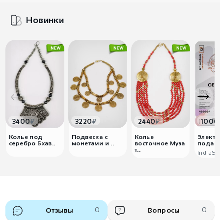
Новинки
₽
₽
₽
3400
3220
2440
1000
Колье под
Подвеска с
Колье
Элект
серебро Бхав..
монетами и ..
восточное Муза
подаро
т..
IndiaSt
Отзывы
0
Вопросы
0