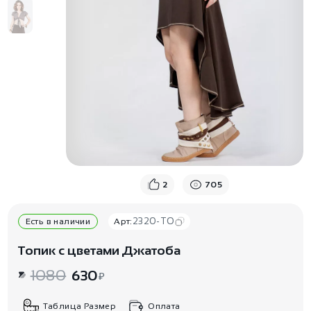
2
705
2320-TO
Есть в наличии
Арт:
Топик с цветами Джатоба
1080
630
₽
Таблица Размер
Оплата