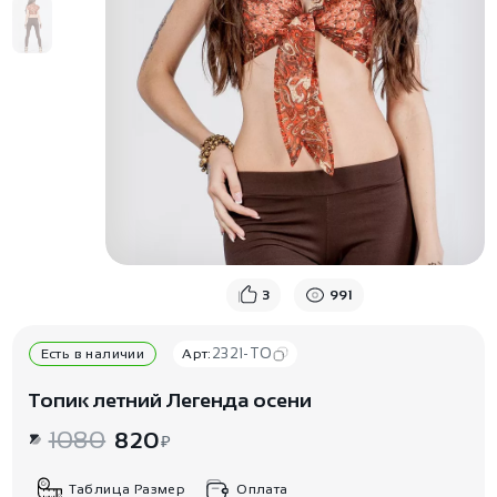
3
991
2321-TO
Есть в наличии
Арт:
Топик летний Легенда осени
1080
820
₽
Таблица Размер
Оплата