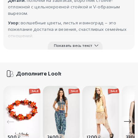
Детали:
полочки на завязках, воротник стояче-
отложной с цельнокроеной стойкой и V-образным
вырезом.
Узор:
волшебные цветы, листья и виноград – это
пожелание достатка и везения, счастливых семейных
отношений.
Показать весь текст
Дополните Look
₽
₽
₽
500
2400
1200
3300