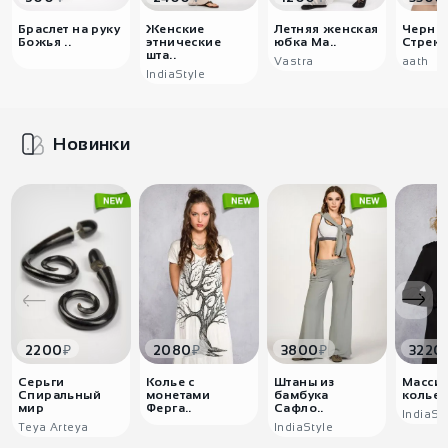
Браслет на руку
Женские
Летняя женская
Черны
Божья ..
этнические
юбка Ма..
Стреко
шта..
Vastra
аath
IndiaStyle
Новинки
₽
₽
₽
2200
2080
3800
3220
Серьги
Колье с
Штаны из
Масси
Спиральный
монетами
бамбука
колье 
мир
Ферга..
Сафло..
IndiaSt
Teya Arteya
IndiaStyle