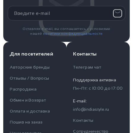
Оставляя e-mail, вы соглашаетесь с условиями
нашей
политики конфиденциальности
Для посетителей
Контакты
Авторские бренды
Телеграм чат
Отзывы / Вопросы
Поддержка активна
Пн–Пт: с
10:00
до
17:00
Распродажа
Для пользователя
Информация
Обмен и Возврат
E-mail:
info@indiastyle.ru
Контакты
Оплата и доставка
Отзывы / Вопросы
Поддержка
Контакты
Пошив на заказ
Оплата и доставка
Сотрудничество
Часы работы поддержки
Наши гарантии