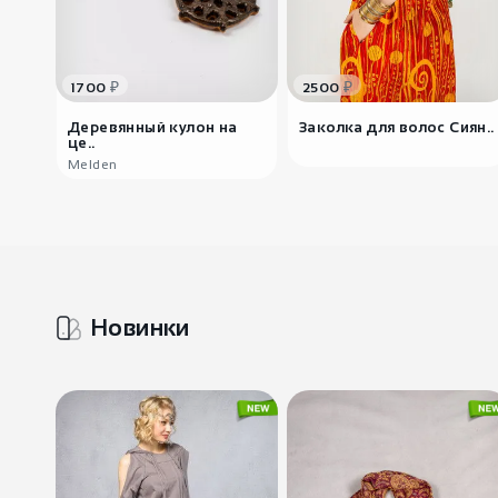
₽
₽
1700
2500
Деревянный кулон на
Заколка для волос Сиян..
це..
Melden
Новинки