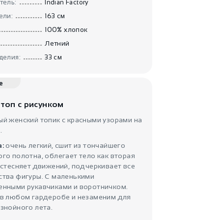
тель:
Indian Factory
Топик с цветами
Джатоб..
ели:
163 см
Kalyumza
100% хлопок
Летний
делия:
33 см
е
 топ с рисунком
й женский топик с красными узорами на
680
₽
.
Топик для танцев
Брова..
а:
очень легкий, сшит из тончайшего
го полотна, облегает тело как вторая
 стесняет движений, подчеркивает все
ства фигуры. С маленькими
енными рукавчиками и воротничком.
 в любом гардеробе и незаменим для
знойного лета.