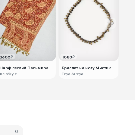
₽
₽
3600
1080
1500
Шарф легкий Пальмира
Браслет на ногу Мистик..
Этни
Дарш
IndiaStyle
Teya Arteya
Teya 
0