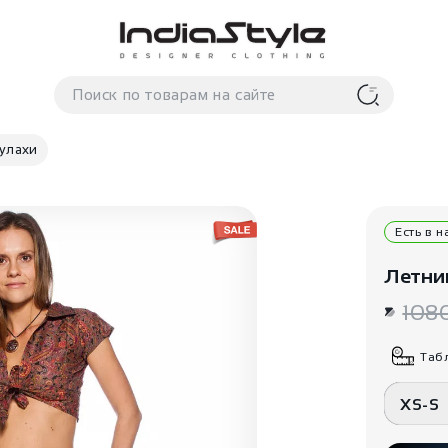
Кулахи
Есть в 
Летни
108
Таб
XS-S