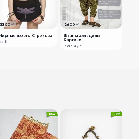
₽
₽
3300
2600
1600
Черные шорты Стрекоза
Штаны алладины
Ярка
Картике..
юбоч
аath
IndiaStyle
India