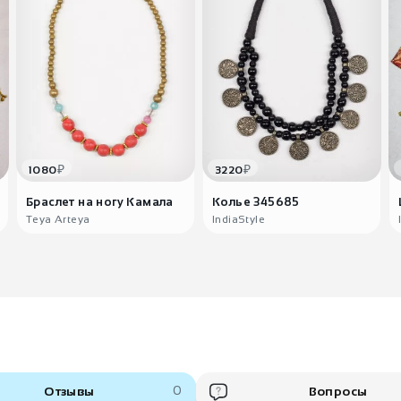
₽
₽
1080
3220
Браслет на ногу Камала
Колье 345685
Teya Arteya
IndiaStyle
Отзывы
0
Вопросы