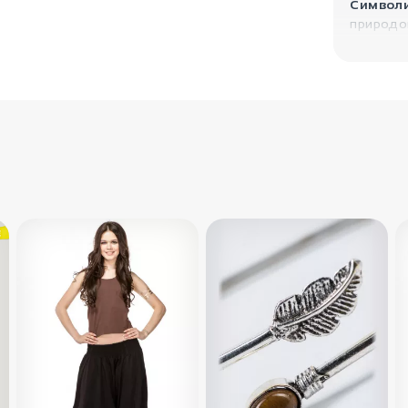
Символи
природой
счастье.
свежесть
изображ
плодовит