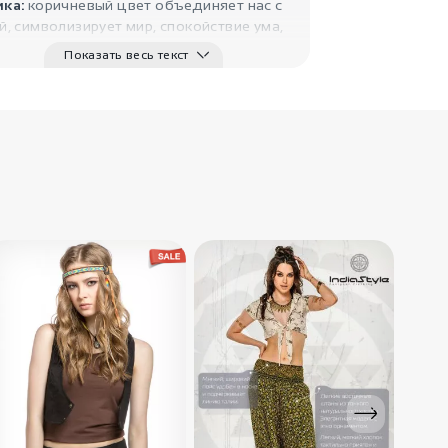
ка:
коричневый цвет объединяет нас с
, символизирует мир, спокойствие ума,
 Это сама жизнь, рост, гармония,
Показать весь текст
, нежность, умиротворение. Листья
енные на ткани являются символом
ости, достатка и радости.