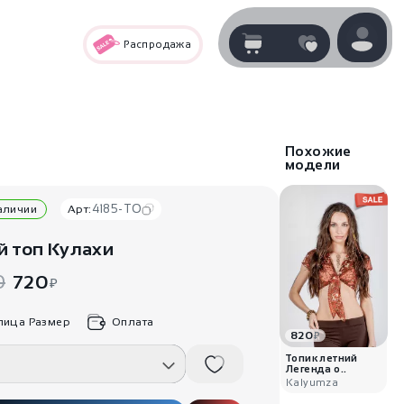
Распродажа
Корзина
нет
В корзине
товаров
Похожие
модели
4185-TO
наличии
Арт:
й топ Кулахи
0
720
₽
лица Размер
Оплата
820
₽
Корзина покупок пуста..
Топик летний
Легенда о..
Kalyumza