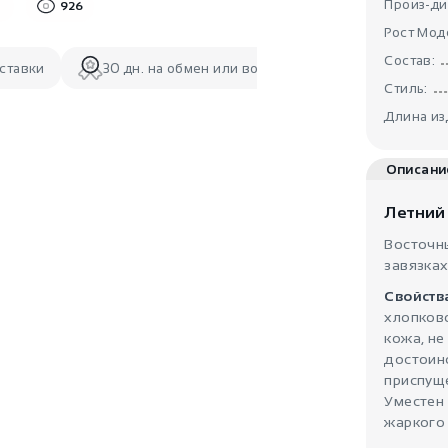
Произ-ди
926
Рост Мод
Состав:
ставки
30 дн. на обмен или возврат
Стиль:
Длина из
Описани
Летний
Восточны
завязках
Свойств
хлопково
кожа, не
достоин
приспущ
Уместен
жаркого 