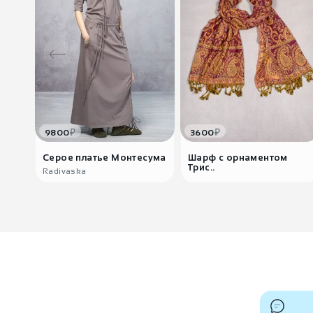
₽
₽
9800
3600
Серое платье Монтесума
Шарф с орнаментом
Трис..
Radivaska