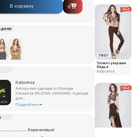
В корзину
одели
780
₽
Топик с узорами
Бадья
Kalyumza
Kalyumza
Авторская одежда от бренда
Kalyumza (RUSSIA-UKRAINE). Одежда
для...
Подробнее ➥
а
Коричневый
630
₽