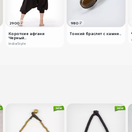
₽
₽
2900
980
Короткие афгани
Тонкий браслет с камне..
Черный..
IndiaStyle