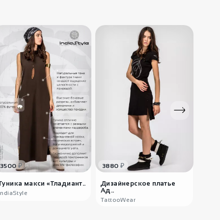
820
₽
Многослойный
браслет К..
820
₽
Индийский
браслет Доли..
₽
₽
3500
3880
880
Туника макси «Тладиант..
Дизайнерское платье
Серо
Ад..
IndiaStyle
Radiv
TattooWear