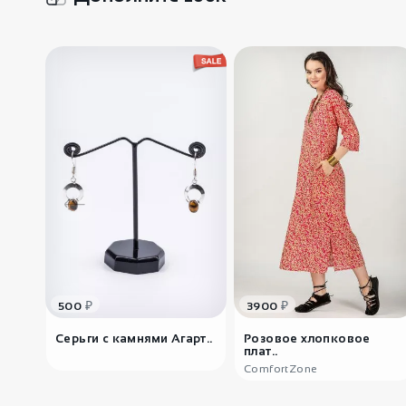
₽
₽
500
3900
Серьги с камнями Агарт..
Розовое хлопковое
плат..
ComfortZone