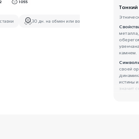
2
1055
Тонкий
Этническ
ставки
30 дн. на обмен или возврат
Свойств
металла
оберегом
увенчан
камнем.
Символи
своей ор
динамика
истины и
значит с
рассудит
инстинкт