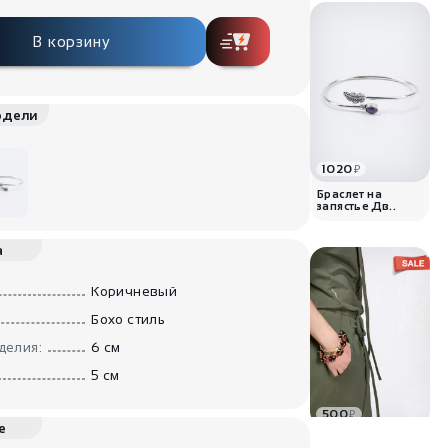
В корзину
одели
1020
₽
Браслет на
запястье Дв..
а
Коричневый
Бохо стиль
делия:
6 см
5 см
500
₽
е
Браслет с