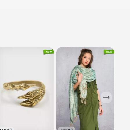
1120
₽
Браслет с
бусинами Айн..
390
₽
Браслет на руку
Мимоза