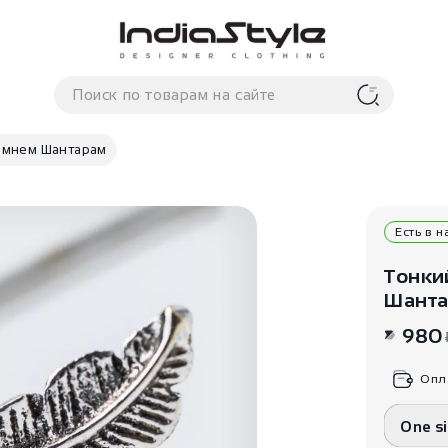
камнем Шантарам
Есть в 
Тонки
Шант
980
Опл
One s