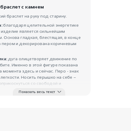
бусинками Пе..
 браслет с камнем
ий браслет на руку под старину.
а:
благодаря целительной энергетике
, изделие является сильнейшим
. Основа гладкая, блестящая, в конце
а пером и декорирована коричневым
ка:
дуга олицетворяет движение по
1020
₽
бите. Именно в этой фигуре показана
Браслет перо с
 момента здесь и сейчас. Перо - знак
камнем ..
 легкости. Носить перышко на себе –
оприкоснуться со свободой и
ельностью птицы, взять на себя ее
Показать весь текст
ивные и магические познания.