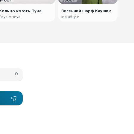
₽
₽
1400
3800
550
Кольцо коготь Пуна
Весенний шарф Каушик
Пере
на..
Teya Arteya
IndiaStyle
0