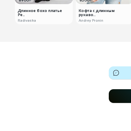
₽
₽
8900
8200
Длинное бохо платье
Кофта с длинным
Ре..
рукаво..
Radivaska
Andrey Pronin