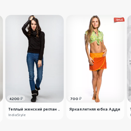
₽
₽
4200
700
Теплый женский реглан ..
Яркая летняя юбка Адди
IndiaStyle