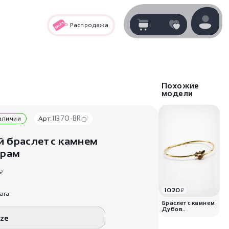
Распродажа
Корзина
нет
В корзине
товаров
Похожие
модели
11370-BR
наличии
Арт:
й браслет с камнем
арам
₽
1020
₽
ата
Корзина покупок пуста..
Браслет с камнем
Дубов..
ize