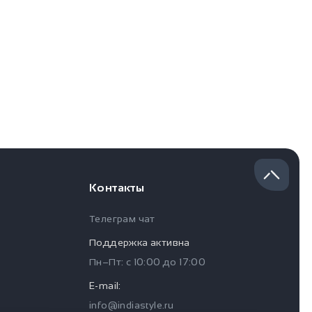
Контакты
Телеграм чат
Поддержка активна
Пн–Пт: с
10:00
до
17:00
E-mail:
info@indiastyle.ru