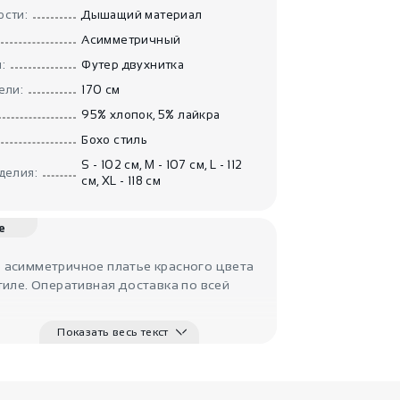
Платье
асимметричное
сти:
Дышащий материал
и..
IndiaStyle
Асимметричный
:
Футер двухнитка
ели:
170 см
95% хлопок, 5% лайкра
Бохо стиль
S - 102 см, M - 107 см, L - 112
делия:
см, XL - 118 см
3800
₽
е
Комбинезон из
шёлка «Г..
 асимметричное платье красного цвета
IndiaStyle
тиле. Оперативная доставка по всей
Показать весь текст