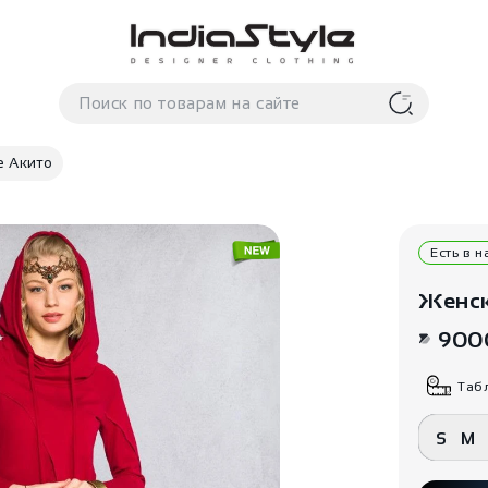
е Акито
Есть в 
Женск
900
Таб
S
M