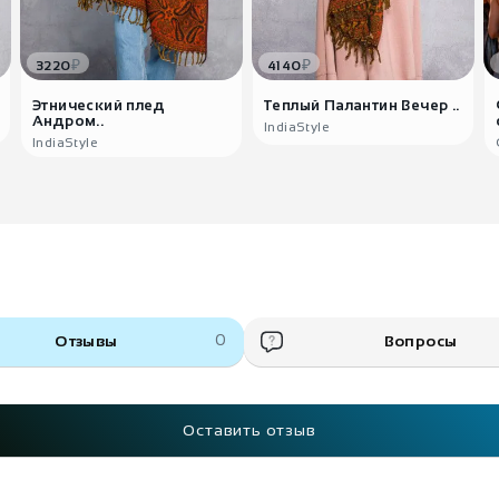
₽
₽
3220
4140
Этнический плед
Теплый Палантин Вечер ..
Андром..
IndiaStyle
IndiaStyle
Отзывы
0
Вопросы
Оставить отзыв