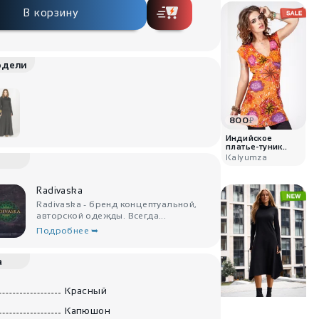
В корзину
одели
800
₽
Индийское
платье-туник..
Kalyumza
Radivaska
Radivaska - бренд концептуальной,
авторской одежды. Всегда...
Подробнее ➥
а
Красный
7200
₽
Капюшон