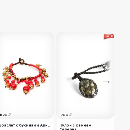
8200
₽
Платье длинное
Сугрива
ВеДаРа
7900
₽
Платье вечернее
Сарга
Radivaska
₽
₽
1120
900
490
Браслет с бусинами Айн..
Кулон с камнем
Брас
Северна..