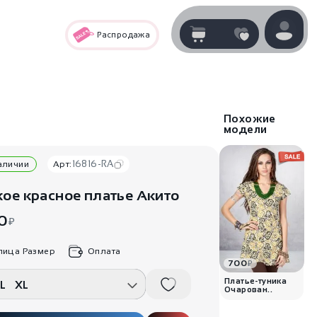
Распродажа
Корзина
нет
В корзине
товаров
Похожие
модели
16816-RA
наличии
Арт:
ое красное платье Акито
0
₽
лица Размер
Оплата
700
₽
Корзина покупок пуста..
Платье-туника
L
XL
Очарован..