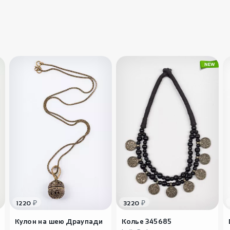
₽
₽
1220
3220
Кулон на шею Драупади
Колье 345685