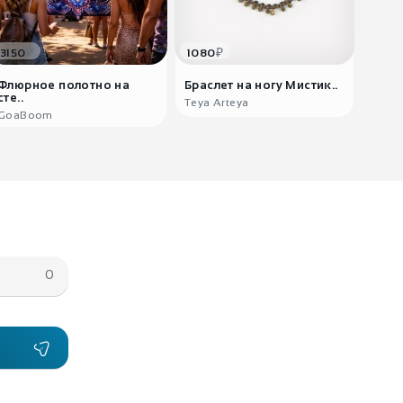
₽
₽
3150
1080
5220
Флюрное полотно на
Браслет на ногу Мистик..
Диад
сте..
Teya Arteya
Ekate
GoaBoom
0