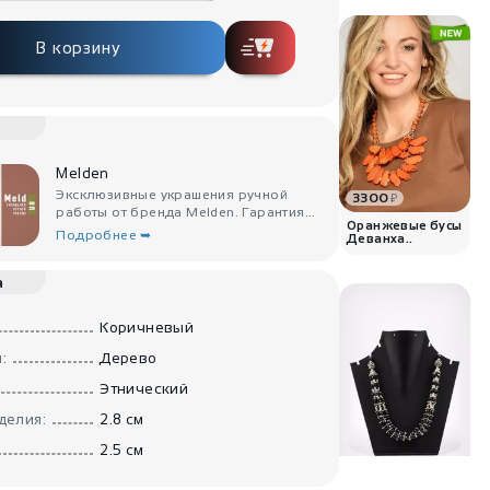
В корзину
Melden
Эксклюзивные украшения ручной
3300
₽
работы от бренда Melden. Гарантия...
Оранжевые бусы
Подробнее ➥
Деванха..
а
Коричневый
:
Дерево
Этнический
делия:
2.8 см
2.5 см
1880
₽