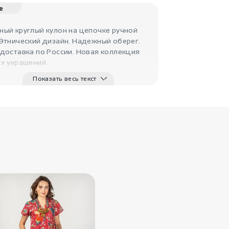
Черные
массивные бусы
е
..
ый круглый кулон на цепочке ручной
Этнический дизайн. Надежный оберег.
доставка по России. Новая коллекция
х украшений.
Показать весь текст
3220
₽
Подвеска с
монетами и ..