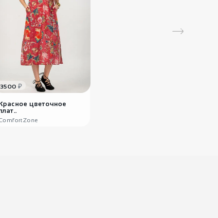
1080
₽
Кулон Цветок
Атлантиды
₽
3500
Красное цветочное
плат..
ComfortZone
1620
₽
Колье с камнями
«Марин..