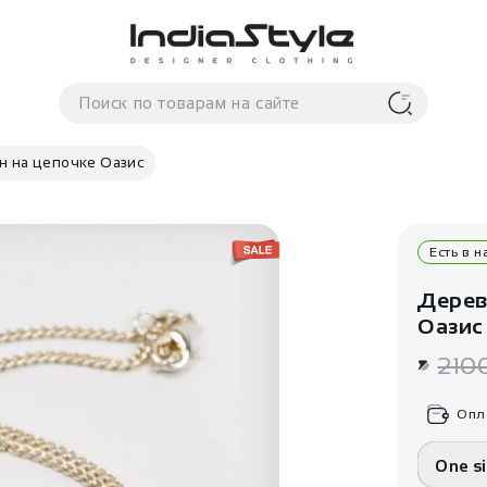
н на цепочке Оазис
Есть в 
Дерев
Оазис
210
Опл
One s