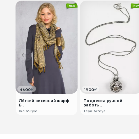
₽
₽
4600
1900
Лёгкий весенний шарф
Подвеска ручной
Б..
работы..
IndiaStyle
Teya Arteya