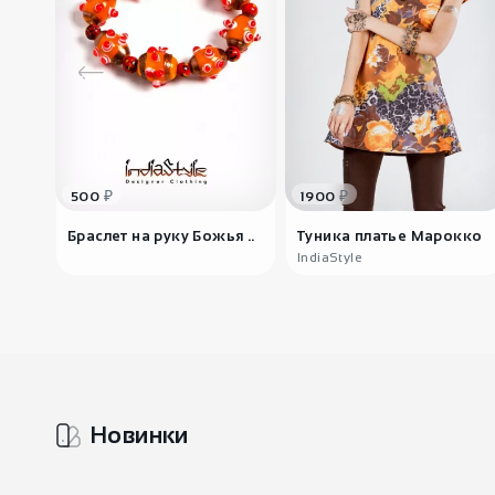
₽
₽
500
1900
Браслет на руку Божья ..
Туника платье Марокко
IndiaStyle
Новинки