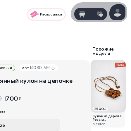
Распродажа
Корзина
нет
В корзине
товаров
Похожие
модели
14080-MEL
наличии
Арт:
янный кулон на цепочке
0
1700
₽
2500
₽
Корзина покупок пуста..
ата
Кулон из дерева
Роза м..
Melden
ize