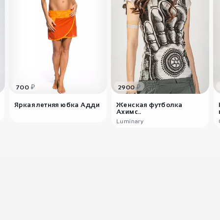
₽
₽
700
2900
Яркая летняя юбка Адди
Женская футболка
Ахимс..
Luminary