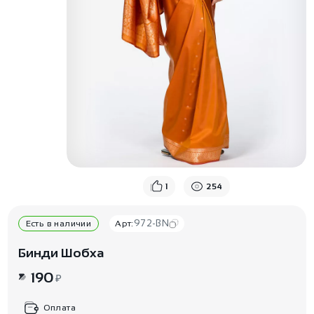
1
254
972-BN
Есть в наличии
Арт:
Бинди Шобха
190
₽
Оплата