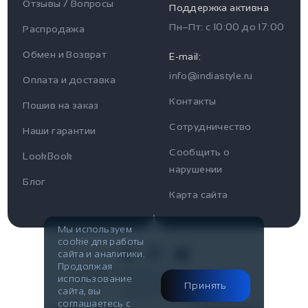
Отзывы / Вопросы
Поддержка активна
Пн–Пт: с
10:00
до
17:00
Распродажа
Для пользователя
Информация
Обмен и Возврат
E-mail:
info@indiastyle.ru
Контакты
Оплата и доставка
Отзывы / Вопросы
Поддержка
Контакты
Пошив на заказ
Оплата и доставка
Сотрудничество
Часы работы поддержки
Наши гарантии
Сообщить о
Пн-Пт c 10:00 до 17:00
LookBook
Наши гарантии
нарушении
Telegram
Блог
Контакты
Карта сайта
@IndiaStyleShop
Публичная оферта
E-mail
Мы используем
cookie для работы
Look Book
info@indiastyle.ru
сайта и аналитики.
Продолжая
© 2007-2026
Публичная оферта
использование
Принять
Made in Flow
сайта, вы
соглашаетесь с