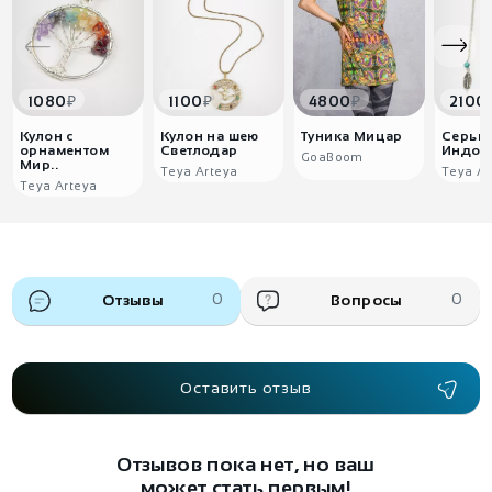
₽
₽
₽
1080
1100
4800
2100
Кулон с
Кулон на шею
Туника Мицар
Серьг
орнаментом
Светлодар
Индор
GoaBoom
Мир..
Teya Arteya
Teya Ar
Teya Arteya
Отзывы
0
Вопросы
0
Оставить отзыв
Отзывов пока нет, но ваш
может стать первым!