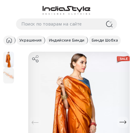
Корзина
нет
В корзине
товаров
Украшения
Индийские Бинди
Бинди Шобха
Корзина покупок пуста..