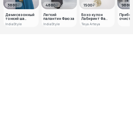
₽
₽
₽
3880
4880
1500
9880
Демисезонный
Легкий
Бохо кулон
Прибор
тонкий ша..
палантин Фаюза
Лабиринт Фа..
очистк
IndiaStyle
IndiaStyle
Teya Arteya
0
0
Отзывов пока нет, но ваш
может стать первым!
Поделитесь мнением о покупке и
помогите другим покупателям сделать