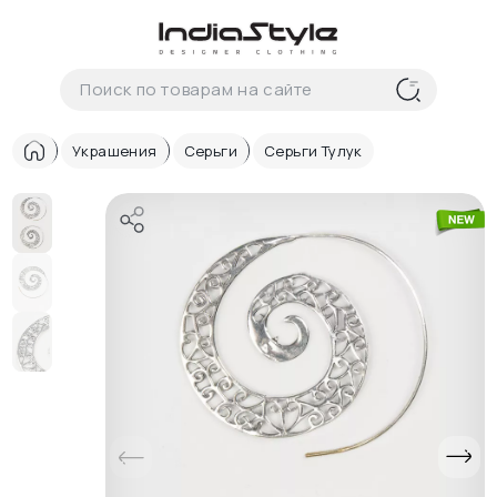
Корзина
нет
В корзине
товаров
Украшения
Серьги
Серьги Тулук
Корзина покупок пуста..