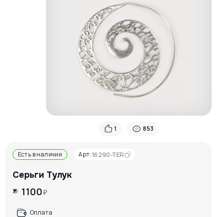
1
853
Есть в наличии
Арт:
16290-TER
Серьги Тулук
1100
₽
Оплата