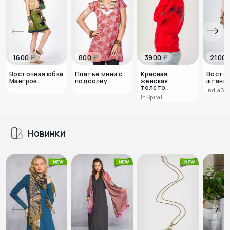
₽
₽
₽
1600
800
3900
2100
Восточная юбка
Платье мини с
Красная
Восто
Мангров..
подсолну..
женская
штаны
толсто..
IndiaSty
InSpiral
Новинки