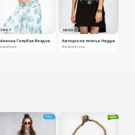
3220
₽
Массивное колье
Кассио..
IndiaStyle
₽
₽
790
5800
1490
Маечка Голубая бездна
Авторское платье Нидра
Топи
IndiaStyle
IhtiAnderson
India
3220
₽
Колье с бусинами
Сита ..
PRE