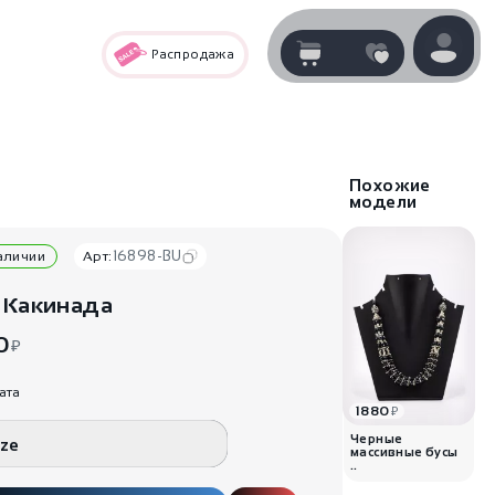
Распродажа
Корзина
нет
В корзине
товаров
Похожие
модели
16898-BU
наличии
Арт:
 Какинада
0
₽
ата
1880
₽
Корзина покупок пуста..
Черные
ize
массивные бусы
..