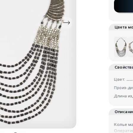
Цвета м
Свойств
Цвет:
Произ-ди
Длина из
Описани
Колье ма
Операти