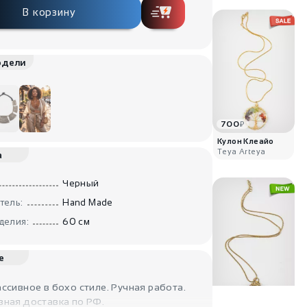
В корзину
одели
700
₽
Кулон Клеайо
Teya Arteya
а
Черный
тель:
Hand Made
делия:
60 см
е
ссивное в бохо стиле. Ручная работа.
1900
₽
вная доставка по РФ.