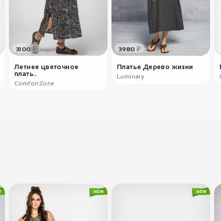
₽
₽
3100
3980
Летнее цветочное
Платье Дерево жизни
плать..
Luminary
ComfortZone