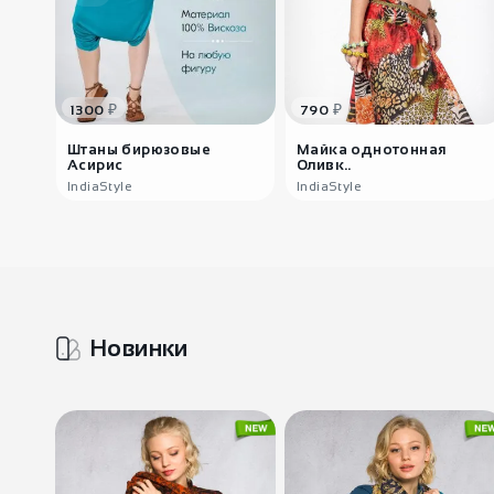
₽
₽
1300
790
Штаны бирюзовые
Майка однотонная
Асирис
Оливк..
IndiaStyle
IndiaStyle
Новинки