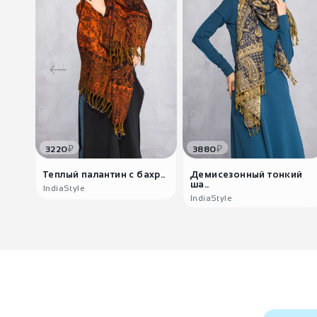
₽
₽
3220
3880
Теплый палантин с бахр..
Демисезонный тонкий
ша..
IndiaStyle
IndiaStyle