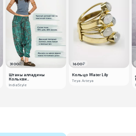
₽
₽
3100
1600
Штаны алладины
Кольцо Water Lily
Колькви..
Teya Arteya
IndiaStyle