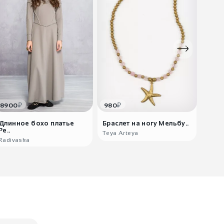
₽
₽
8900
980
2100
Длинное бохо платье
Браслет на ногу Мельбу..
Женс
Ре..
Пра
Teya Arteya
Radivaska
India