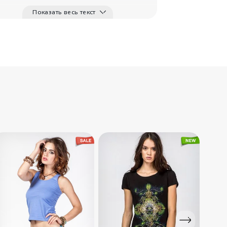
Подвеска кулон
Меропа
Показать весь текст
Teya Arteya
4080
₽
Восточные бусы
Дахей
IndiaStyle