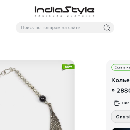
Есть в 
Колье
288
Опл
One s