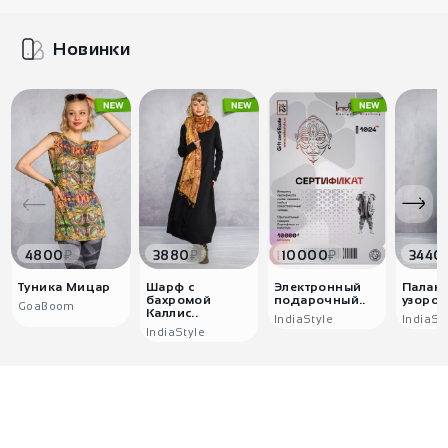
Новинки
₽
₽
₽
4800
3880
10000
3440
Туника Мицар
Шарф с
Электронный
Палант
бахромой
подарочный..
узором
GoaBoom
Каллис..
IndiaStyle
IndiaSt
IndiaStyle