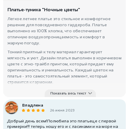
Платье-туника "Ночные цветы"
Легкое летнее платье это стильное и комфортное
решение для повседневного гардероба. Платье
выполнено из 100% хлопка, что обеспечивает
отличную воздухопроницаемость и комфорт в
жаркую погоду.
Тонкий приятный к телу материал гарантирует
мягкость и уют. Дизайн платья выполнен в коричневом
цвете с этно-трайбл принтом, который придает ему
оригинальность и уникальность. Каждый цветок на
платье - это самостоятельный элемент, который
стремится к гармонии.
Полуприлегающий силуэт платья подчеркивает
Показать весь текст
женственность и создает изящный образ. V-образный
вырез добавляет элегантности и позволяет
Владлена
комбинировать платье с различными аксессуарами.
26 июня 2023
Платье-туника "Ночные цветы" представлено в
Добрый день всем!Полюбила это платьеце с первой
размерах XS-S, что позволяет выбрать подходящий
примерки!!! теперь ношу его и с ласинами и на море на
вариант для разных типов фигур.