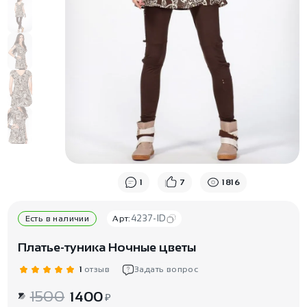
1
7
1816
4237-ID
Есть в наличии
Арт:
Платье-туника Ночные цветы
1
отзыв
Задать вопрос
1500
1400
₽