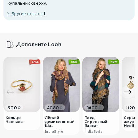
купальник сверху.
Выбирая платье-тунику "Ночные цветы", вы получаете
Другие отзывы
1
стильное, комфортное и качественное изделие,
которое станет отличным дополнением к вашему
летнему гардеробу.
Дополните Look
₽
₽
₽
900
4080
3400
1120
Кольцо
Лёгкий
Плед
Серьг
Чанчала
демисезонный
Сиреневый
ажурн
Ша..
бархат
Необыч
IndiaStyle
IndiaStyle