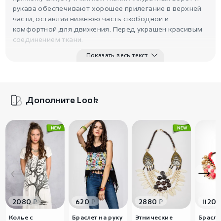
рукава обеспечивают хорошее прилегание в верхней
части, оставляя нижнюю часть свободной и
комфортной для движения. Перед украшен красивым
соединением ткани.
Показать весь текст
Дополните Look
₽
₽
₽
2080
620
2880
1120
Колье с
Браслет на руку
Этнические
Брасле