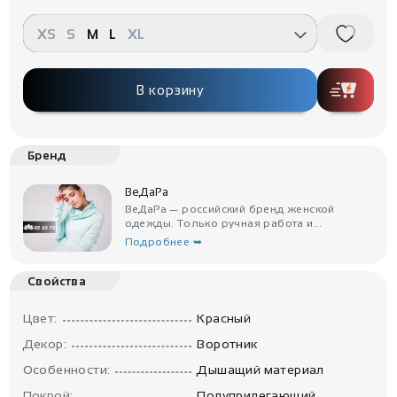
XS
S
M
L
XL
В корзину
Бренд
ВеДаРа
ВеДаРа — российский бренд женской
одежды. Только ручная работа и...
Подробнее ➥
Свойства
Цвет:
Красный
Декор:
Воротник
Особенности:
Дышащий материал
Покрой:
Полуприлегающий