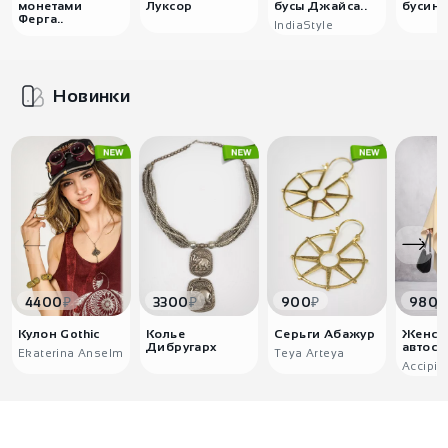
монетами
Луксор
бусы Джайса..
бусина
Ферга..
IndiaStyle
Новинки
₽
₽
₽
4400
3300
900
980
Кулон Gothic
Колье
Серьги Абажур
Женск
Дибругарх
автоска
Ekaterina Anselm
Teya Arteya
Accipitr