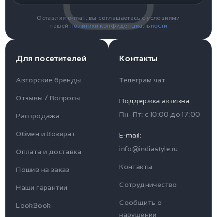
Оставляя e-mail, вы соглашаетесь с условиями
нашей
политики конфиденциальности
Для посетителей
Контакты
Авторские бренды
Телеграм чат
Отзывы / Вопросы
Поддержка активна
Пн–Пт: с
10:00
до
17:00
Распродажа
Для пользователя
Информация
Обмен и Возврат
E-mail:
info@indiastyle.ru
Контакты
Оплата и доставка
Отзывы / Вопросы
Поддержка
Контакты
Пошив на заказ
Оплата и доставка
Сотрудничество
Часы работы поддержки
Наши гарантии
Сообщить о
Пн-Пт c 10:00 до 17:00
LookBook
Наши гарантии
нарушении