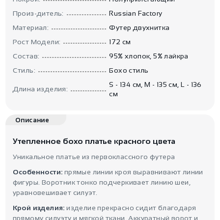
Произ-дитель:
Russian Factory
Материал:
Футер двухнитка
Рост Модели:
172 см
Состав:
95% хлопок, 5% лайкра
Стиль:
Бохо стиль
S - 134 см, M - 135 см, L - 136
Длина изделия:
см
Описание
Утепленное бохо платье красного цвета
Уникальное платье из первоклассного футера
Особенности:
прямые линии кроя выравнивают линии
фигуры. Воротник тонко подчеркивает линию шеи,
уравновешивает силуэт.
Крой изделия:
изделие прекрасно сидит благодаря
прямому силуэту и мягкой ткани. Аккуратный ворот и