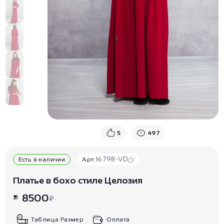
5
497
16798-VD
Есть в наличии
Арт:
Платье в бохо стиле Целозия
8500
₽
Таблица Размер
Оплата