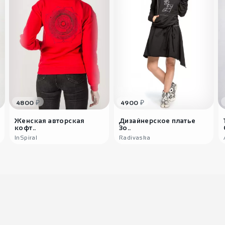
₽
₽
4800
4900
Женская авторская
Дизайнерское платье
кофт..
Зо..
InSpiral
Radivaska