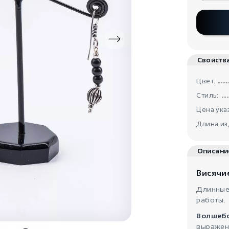
Свойств
Цвет:
Стиль:
Цена указ
Длина из
Описани
Висячи
Длинные 
работы.
Волшебс
выражено