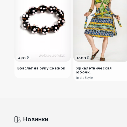
₽
₽
490
1600
Браслет на руку Снежок
Яркая этническая
юбочк..
IndiaStyle
Новинки