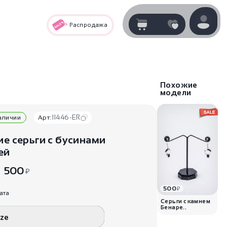
Распродажа
Корзина
нет
В корзине
товаров
Похожие
модели
11446-ER
наличии
Арт:
ие серьги с бусинами
ей
500
₽
500
₽
Корзина покупок пуста..
ата
Серьги с камнем
Бенаре..
ize