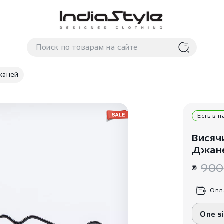
жаней
Есть в 
Висяч
Джан
900
Опл
One s