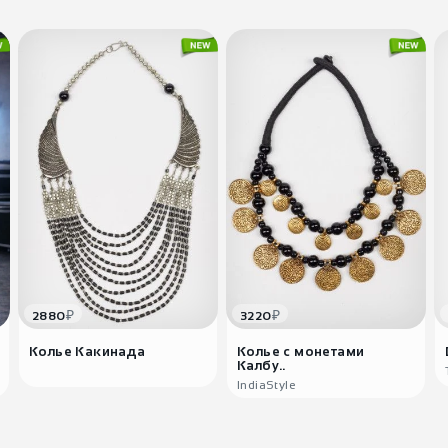
₽
₽
2880
3220
Колье Какинада
Колье с монетами
Калбу..
IndiaStyle