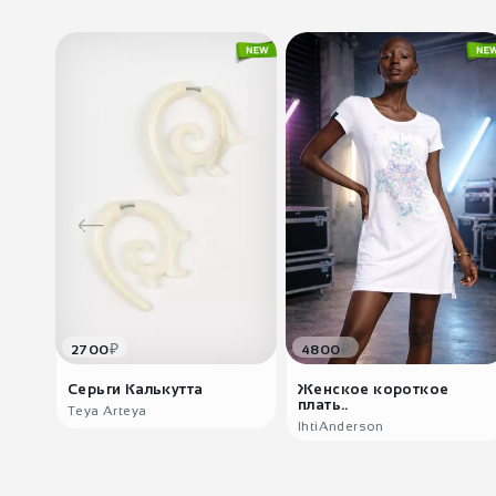
₽
₽
2700
4800
Серьги Калькутта
Женское короткое
плать..
Teya Arteya
IhtiAnderson