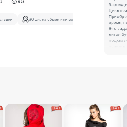
2
525
Зарожден
Цикл неи
Приобрес
ставки
30 дн. на обмен или возврат
время, п
Это зада
литая бу
подсказк
принять 