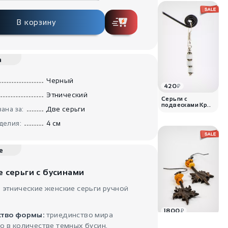
В корзину
а
Черный
420
₽
Этнический
Серьги с
подвесками Кр..
ана за:
Две серьги
делия:
4 см
е
е серьги с бусинами
этнические женские серьги ручной
1800
₽
тво формы:
триединство мира
Серьги бохо Свет
 в количестве темных бусин.