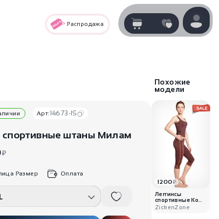
Распродажа
Корзина
нет
В корзине
товаров
Похожие
модели
14673-IS
наличии
Арт:
 спортивные штаны Милам
0
₽
лица Размер
Оплата
1200
₽
Корзина покупок пуста..
Леггинсы
L
спортивные Ко..
ZickenZone