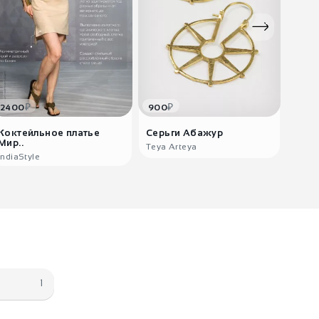
₽
₽
2400
900
3220
Коктейльное платье
Серьги Абажур
Тепл
Мир..
Teya Arteya
India
IndiaStyle
1