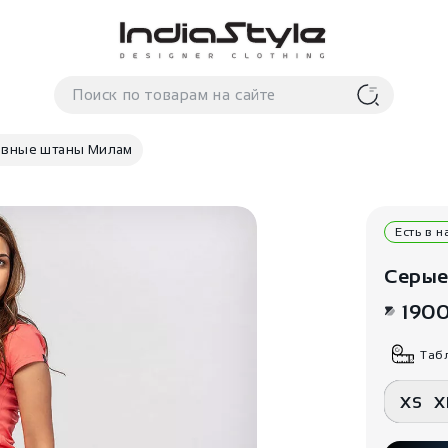
ивные штаны Милам
Есть в 
Серые
190
Таб
XS
X