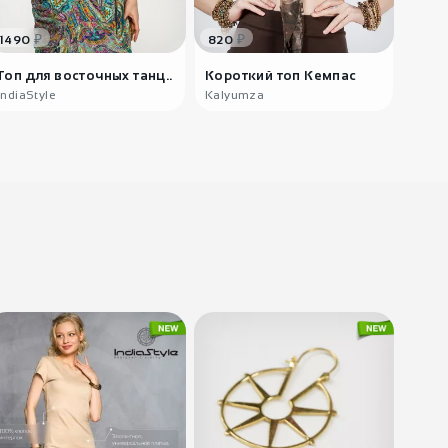
₽
₽
1490
820
790
Топ для восточных танц..
Короткий топ Кемпас
Одно
майк
IndiaStyle
Kalyumza
India