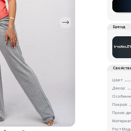
Бренд
Свойств
Цвет:
Декор:
Особенно
Покрой:
Произ-ди
Материал
Рост Мод