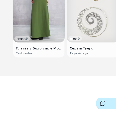
₽
₽
8900
1100
Платье в бохо стиле Мо..
Серьги Тулук
Radivaska
Teya Arteya