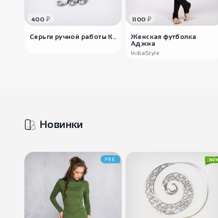
₽
₽
400
1100
Серьги ручной работы К..
Женская футболка
Аджна
IndiaStyle
Новинки
PRE