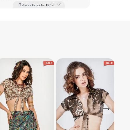
Показать весь текст
енный трикотаж — основные
ества модели. Штаны оснащены двумя
3000
₽
и. В пояс вшита эластичная тесьма и
ый шнурок для большей фиксации.
Белые леггинсы
Зеленый..
IndiaStyle
ка:
серый — это синоним спокойствия,
, размеренности и безопасности. Он
для глаз и вызывает ассоциации со
ностью, мудростью и хладнокровием.
1980
₽
Прямые
бежевые штаны
С..
IndiaStyle