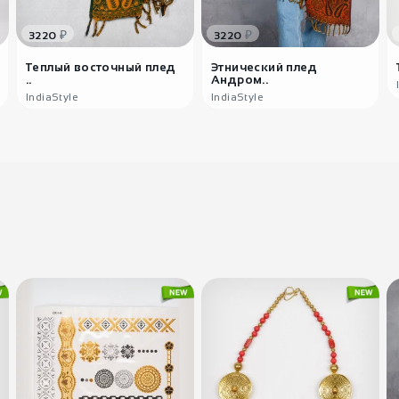
₽
₽
3220
3220
Теплый восточный плед
Этнический плед
..
Андром..
IndiaStyle
IndiaStyle