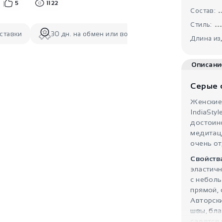
5
1122
Состав:
Стиль:
ставки
30 дн. на обмен или возврат
Длина из
Описани
Серые 
Женские
IndiaSty
достоин
медитаци
очень о
Свойств
эластич
с небол
прямой, 
Авторск
швы, бл
садятся 