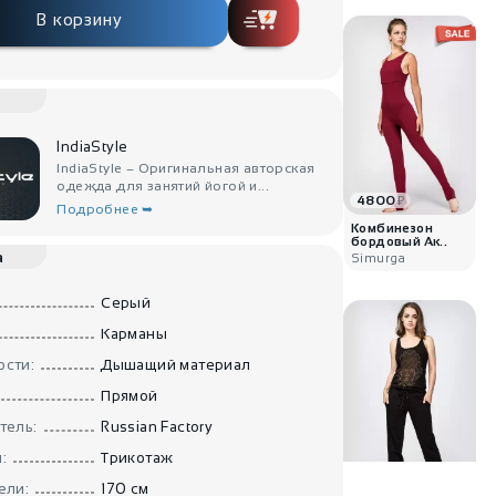
В корзину
IndiaStyle
IndiaStyle – Оригинальная авторская
одежда для занятий йогой и...
4800
₽
Подробнее ➥
Комбинезон
бордовый Ак..
а
Simurga
Серый
Карманы
сти:
Дышащий материал
Прямой
тель:
Russian Factory
:
Трикотаж
1900
₽
ели:
170 см