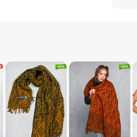
качеств
преимущ
карманам
хлопков
Символи
зрелости
приятен 
сдержан