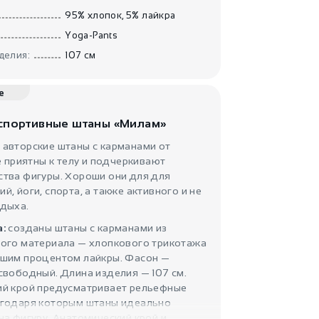
Штаны для йоги
95% хлопок, 5% лайкра
Омния
IndiaStyle
Yoga-Pants
делия:
107 см
е
спортивные штаны «Милам»
 авторские штаны с карманами от
le приятны к телу и подчеркивают
ства фигуры. Хороши они для для
2900
₽
й, йоги, спорта, а также активного и не
Яркие лосины
йоги и сп..
тдыха.
IndiaStyle
а:
созданы штаны с карманами из
ного материала — хлопкового трикотажа
ьшим процентом лайкры. Фасон —
свободный. Длина изделия — 107 см.
ий крой предусматривает рельефные
агодаря которым штаны идеально
на фигуру. Анатомический крой и