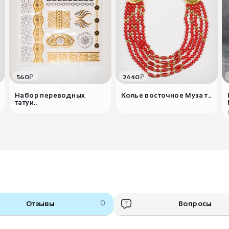
₽
₽
560
2440
Набор переводных
Колье восточное Муза т..
татуи..
Отзывы
0
Вопросы