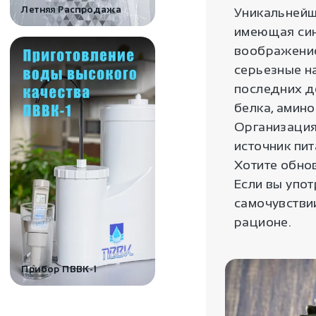
Летняя Распродажа
Уникальнейш
имеющая син
воображение
серьезные н
последних д
белка, амино
Организация
источник пи
Хотите обно
Если вы упо
самочувстви
рационе.
Прибор ПВВК-1