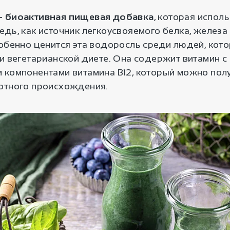
— биоактивная пищевая добавка
, которая исполь
дь, как источник легкоусвояемого белка, железа
собенно ценится эта водоросль среди людей, кот
и вегетарианской диете. Она содержит витамин с
 компонентами витамина В12, который можно пол
отного происхождения.