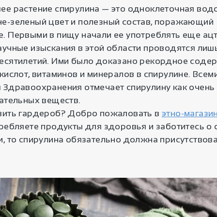
ее растение спирулина — это одноклеточная вод
е-зеленый цвет и полезный состав, поражающий
. Первыми в пищу начали ее употреблять еще ацт
аучные изыскания в этой области проводятся лиш
есятилетий. Ими было доказано рекордное соде
кислот, витаминов и минералов в спирулине. Всем
 Здравоохранения отмечает спирулину как очень
тательных веществ.
вить гардероб? Добро пожаловать в
этно-магазин
требляете продукты для здоровья и заботитесь о 
и, то спирулина обязательно должна присутствов