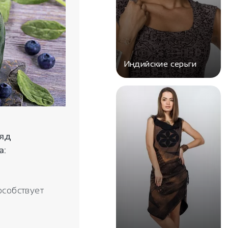
Индийские серьги
ряд
а:
особствует