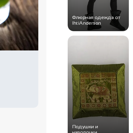
Флюрная одежда от
IhtiAnderson
Подушки и
наволочки