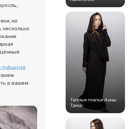
оросль,
еки, но
ь несколько
ржание
ирная
 ценный
 Indiastyle
своем
ать в вашем
Теплые платья Анны
Триш