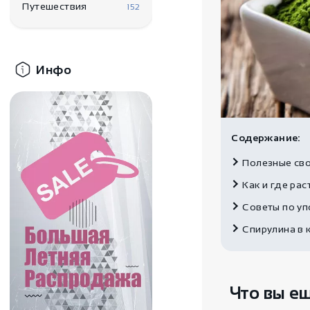
Путешествия
152
Инфо
Содержание:
Полезные св
Как и где рас
Советы по у
Спирулина в 
Что вы е