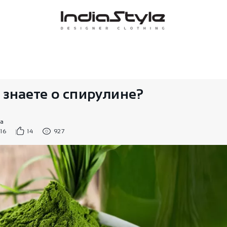
 знаете о спирулине?
ва
16
14
927