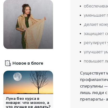
обеспечива
уменьшает 
делает кожу
защищает с
регулирует 
улучшает у
4220
₽
повышает л
Новое в блоге
Этнический Весенний
шарф Меларен
Существует 
профилактич
спирулины —
лишь люди с 
Луна без курса в
препараты- 
январе: что можно, а
что лучше не делать?