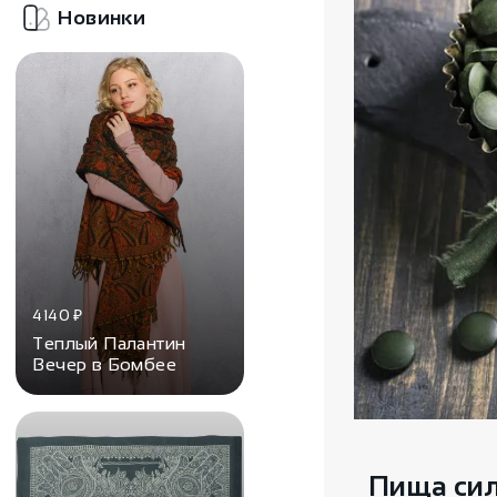
Новинки
4140
₽
Теплый Палантин
Вечер в Бомбее
Пища си