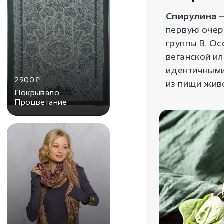
Спирулина 
первую очере
группы В. О
веганской ил
идентичными
2900
₽
из пищи жив
Покрывало
Процветание