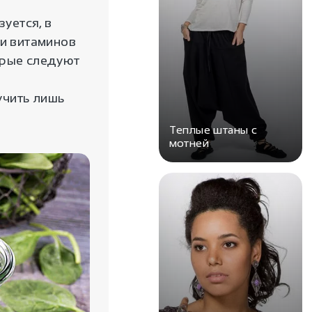
зуется, в
 и витаминов
орые следуют
учить лишь
Теплые штаны с
мотней