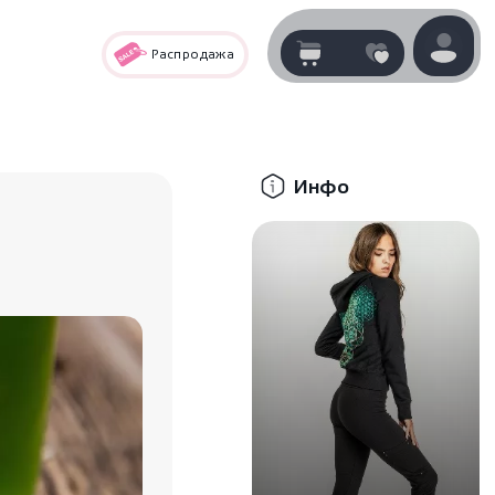
Распродажа
Корзина
нет
В корзине
товаров
Инфо
Корзина покупок пуста..