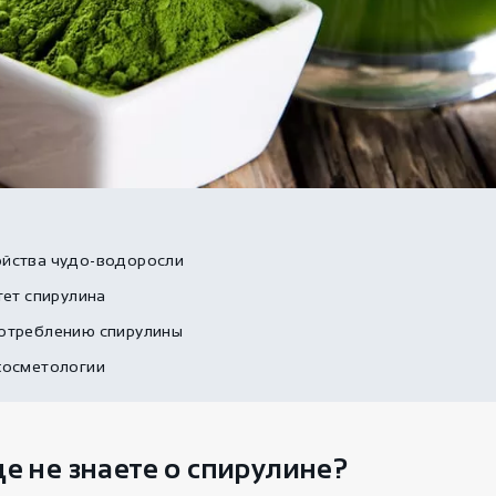
ойства чудо-водоросли
тет спирулина
потреблению спирулины
косметологии
ще не знаете о спирулине?