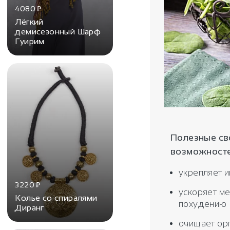
4080
₽
Лёгкий
демисезонный Шарф
Гуирим
Полезные св
возможносте
укрепляет 
3220
₽
ускоряет ме
Колье со спиралями
похудению
Диранг
очищает орг