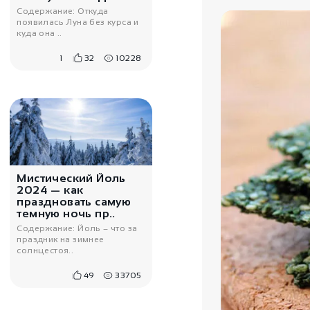
Содержание: Откуда
появилась Луна без курса и
куда она ..
1
32
10228
3200
₽
Серьги крылья
Теребелл
Мистический Йоль
2024 — как
праздновать самую
темную ночь пр..
Содержание: Йоль – что за
праздник на зимнее
солнцестоя..
49
33705