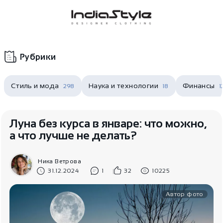
Корзина
нет
В корзине
товаров
Рубрики
Стиль и мода
Наука и технологии
Финансы
298
18
1
Луна без курса в январе: что можно,
а что лучше не делать?
Корзина покупок пуста..
Ника Ветрова
31.12.2024
1
32
10225
Автор фото