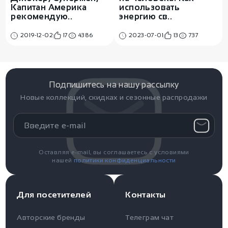
Капитан Америка
использовать
рекомендую..
энергию св..
2019-12-02
17
4386
2023-07-01
13
737
Подпишитесь на нашу рассылку
Новые коллекций, скидках и сезонные распродажи
Оставляя e-mail, вы соглашаетесь с условиями
нашей
политики конфиденциальности
Для посетителей
Контакты
Авторские бренды
Телеграм чат