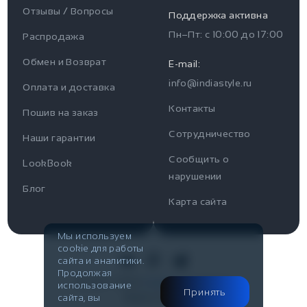
Отзывы / Вопросы
Поддержка активна
Пн–Пт: с
10:00
до
17:00
Распродажа
Для пользователя
Информация
Обмен и Возврат
E-mail:
info@indiastyle.ru
Контакты
Оплата и доставка
Отзывы / Вопросы
Поддержка
Контакты
Пошив на заказ
Оплата и доставка
Сотрудничество
Часы работы поддержки
Наши гарантии
Сообщить о
Пн-Пт c 10:00 до 17:00
LookBook
Наши гарантии
нарушении
Telegram
Блог
Контакты
Карта сайта
@IndiaStyleShop
Публичная оферта
E-mail
Мы используем
cookie для работы
Look Book
info@indiastyle.ru
сайта и аналитики.
Продолжая
© 2007-2026
Публичная оферта
использование
Принять
сайта, вы
Made in Flow