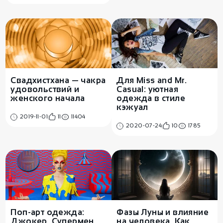
Свадхистхана — чакра
Для Miss and Mr.
удовольствий и
Casual: уютная
женского начала
одежда в стиле
кэжуал
2019-11-01
11
11404
2020-07-24
10
1785
Поп-арт одежда:
Фазы Луны и влияние
Джокер, Супермен,
на человека. Как