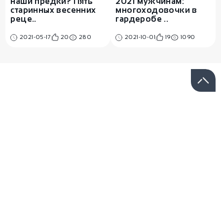
наши предки? Пять
2021 мужчинам:
старинных весенних
многоходовочки в
реце..
гардеробе ..
2021-05-17
20
280
2021-10-01
19
1090