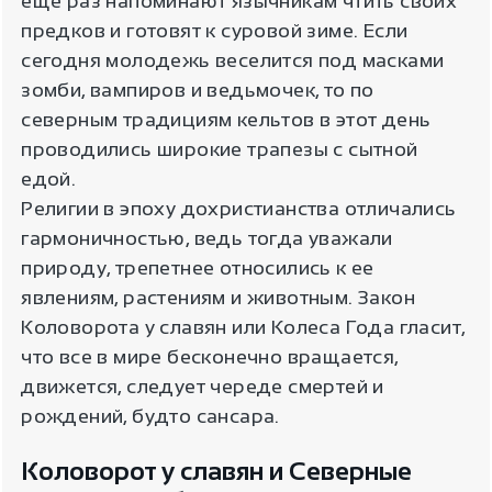
еще раз напоминают язычникам чтить своих
предков и готовят к суровой зиме. Если
сегодня молодежь веселится под масками
зомби, вампиров и ведьмочек, то по
северным традициям кельтов в этот день
проводились широкие трапезы с сытной
едой.
Религии в эпоху дохристианства отличались
гармоничностью, ведь тогда уважали
природу, трепетнее относились к ее
явлениям, растениям и животным. Закон
Коловорота у славян или Колеса Года гласит,
что все в мире бесконечно вращается,
движется, следует череде смертей и
рождений, будто сансара.
Коловорот у славян и Северные