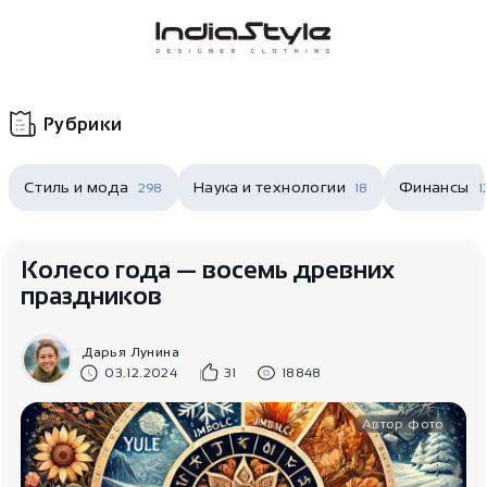
Корзина
нет
В корзине
товаров
Рубрики
Стиль и мода
Наука и технологии
Финансы
298
18
1
Колесо года — восемь древних
праздников
Корзина покупок пуста..
Дарья Лунина
03.12.2024
31
18848
Автор фото