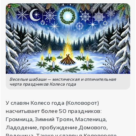
Веселые шабаши — мистическая и отличительная
черта праздников Колеса года
У славян Колесо года (Коловорот)
насчитывает более 50 праздников:
Громница, Зимний Троян, Масленица,
Ладодение, пробуждение Домового,
Родоница. Также у славян в Коловороте