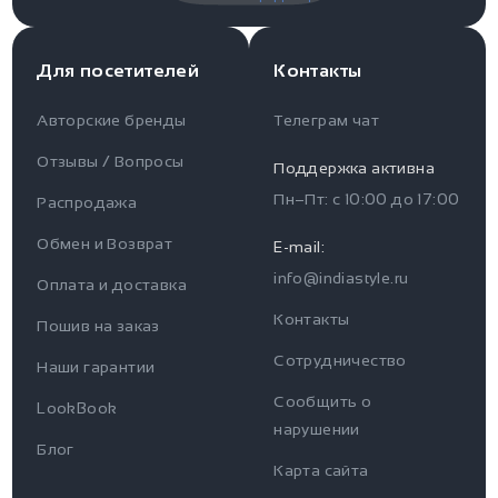
Для посетителей
Контакты
Авторские бренды
Телеграм чат
Отзывы / Вопросы
Поддержка активна
Пн–Пт: с
10:00
до
17:00
Распродажа
Для пользователя
Информация
Обмен и Возврат
E-mail:
info@indiastyle.ru
Контакты
Оплата и доставка
Отзывы / Вопросы
Поддержка
Контакты
Пошив на заказ
Оплата и доставка
Сотрудничество
Часы работы поддержки
Наши гарантии
Сообщить о
Пн-Пт c 10:00 до 17:00
LookBook
Наши гарантии
нарушении
Telegram
Блог
Контакты
Карта сайта
@IndiaStyleShop