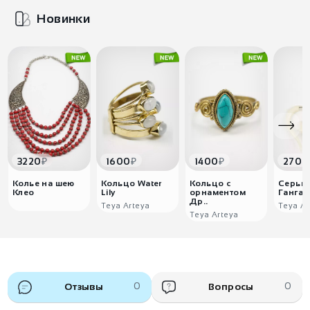
Новинки
₽
₽
₽
3220
1600
1400
2700
Колье на шею
Кольцо Water
Кольцо с
Серьги
Клео
Lily
орнаментом
Гангав
Др..
Teya Arteya
Teya Ar
Teya Arteya
Отзывы
0
Вопросы
0