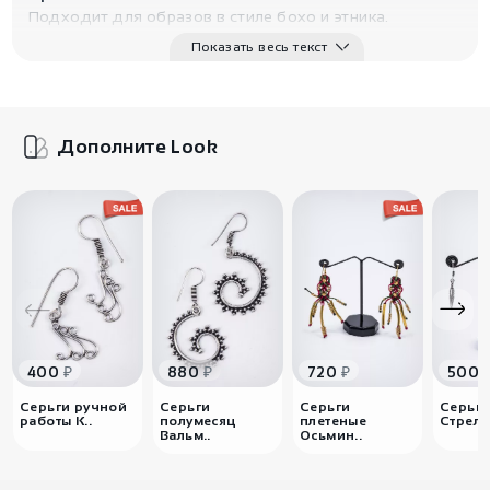
Подходит для образов в стиле бохо и этника.
Становится акцентным элементом, подчёркивающим
Показать весь текст
линию шеи и дополняющим как повседневные, так и
вечерние образы.
Дополните Look
₽
₽
₽
400
880
720
500
Серьги ручной
Серьги
Серьги
Серьги
работы К..
полумесяц
плетеные
Стрело
Вальм..
Осьмин..