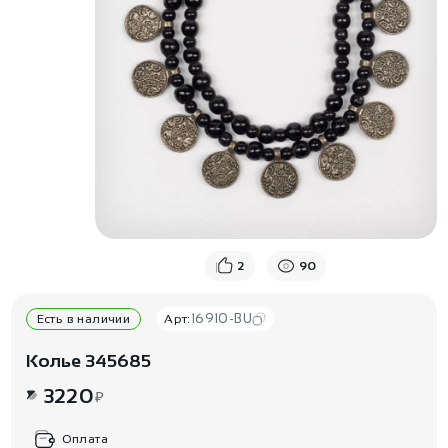
2
90
16910-BU
Есть в наличии
Арт:
Колье 345685
3220
₽
Оплата